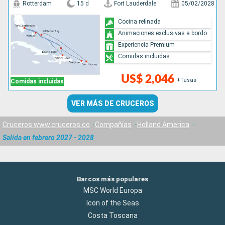
Rotterdam
15 d
Fort Lauderdale
05/02/2028
Cocina refinada
Animaciones exclusivas a bordo
Experiencia Premium
Comidas incluidas
US$ 2,046
+Tasas
Comidas incluidas
VER MÁS DE CRUCEROS
Cruceros www.cruceros.co
Compañías
Holland America
Salida en febrero 2027 - 2028
Barcos más populares
MSC World Europa
Icon of the Seas
Costa Toscana