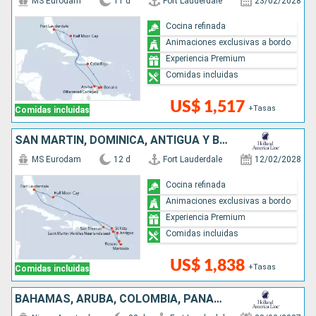
MS Eurodam
11 d
Fort Lauderdale
23/02/2028
Cocina refinada
Animaciones exclusivas a bordo
Experiencia Premium
Comidas incluidas
US$ 1,517
+Tasas
Comidas incluidas
SAN MARTÍN, DOMINICA, ANTIGUA Y BARBUDA, BAHAMAS, ESTADOS UNIDOS
MS Eurodam
12 d
Fort Lauderdale
12/02/2028
Cocina refinada
Animaciones exclusivas a bordo
Experiencia Premium
Comidas incluidas
US$ 1,838
+Tasas
Comidas incluidas
BAHAMAS, ARUBA, COLOMBIA, PANAMÁ, COSTA RICA, ISLAS CAIMÁN, ANTIGUA Y BARBUDA, PUERTO RICO, ESTADOS UNIDOS