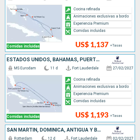
Cocina refinada
Animaciones exclusivas a bordo
Experiencia Premium
Comidas incluidas
US$ 1,137
+Tasas
Comidas incluidas
ESTADOS UNIDOS, BAHAMAS, PUERTO RICO, SAN MARTÍN, ANTIGUA Y BARBUDA
MS Eurodam
11 d
Fort Lauderdale
27/02/2027
Cocina refinada
Animaciones exclusivas a bordo
Experiencia Premium
Comidas incluidas
US$ 1,193
+Tasas
Comidas incluidas
SAN MARTÍN, DOMINICA, ANTIGUA Y BARBUDA, BAHAMAS, ESTADOS UNIDOS
Rotterdam
12 d
Fort Lauderdale
02/02/2027