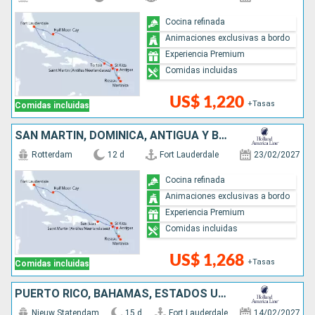
Cocina refinada
Animaciones exclusivas a bordo
Experiencia Premium
Comidas incluidas
US$ 1,220
+Tasas
Comidas incluidas
SAN MARTÍN, DOMINICA, ANTIGUA Y BARBUDA, PUERTO RICO, BAHAMAS, ESTADOS UNIDOS
Rotterdam
12 d
Fort Lauderdale
23/02/2027
Cocina refinada
Animaciones exclusivas a bordo
Experiencia Premium
Comidas incluidas
US$ 1,268
+Tasas
Comidas incluidas
PUERTO RICO, BAHAMAS, ESTADOS UNIDOS, JAMAICA, ISLAS CAIMÁN, MÉXICO
Nieuw Statendam
15 d
Fort Lauderdale
14/02/2027