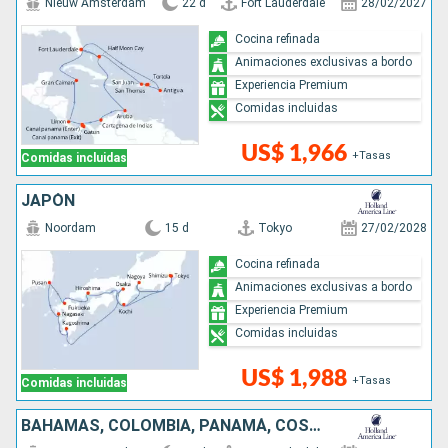
Nieuw Amsterdam
22 d
Fort Lauderdale
28/02/2027
Cocina refinada
Animaciones exclusivas a bordo
Experiencia Premium
Comidas incluidas
US$ 1,966
+Tasas
Comidas incluidas
JAPÓN
Noordam
15 d
Tokyo
27/02/2028
Cocina refinada
Animaciones exclusivas a bordo
Experiencia Premium
Comidas incluidas
US$ 1,988
+Tasas
Comidas incluidas
BAHAMAS, COLOMBIA, PANAMÁ, COSTA RICA, ISLAS CAIMÁN, ESTADOS UNIDOS, ARUBA