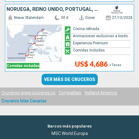
NORUEGA, REINO UNIDO, PORTUGAL, PAISES BAJOS, MARRUECOS
Nieuw Statendam
30 d
Dover
27/10/2028
Cocina refinada
Animaciones exclusivas a bordo
Experiencia Premium
Comidas incluidas
US$ 4,686
+Tasas
Comidas incluidas
VER MÁS DE CRUCEROS
Cruceros www.cruceros.co
Compañías
Holland America
Cruceros Islas Canarias
Barcos más populares
MSC World Europa