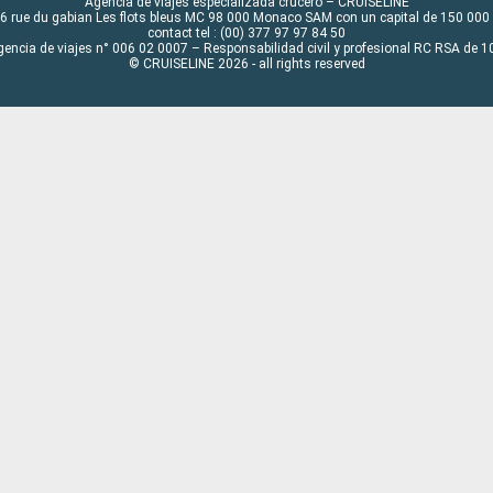
Agencia de viajes especializada crucero – CRUISELINE
6 rue du gabian Les flots bleus MC 98 000 Monaco SAM con un capital de 150 000
contact tel : (00) 377 97 97 84 50
gencia de viajes n° 006 02 0007 – Responsabilidad civil y profesional RC RSA de
© CRUISELINE 2026 - all rights reserved