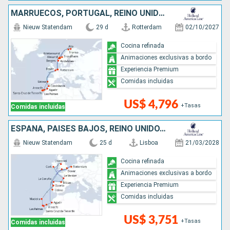
MARRUECOS, PORTUGAL, REINO UNIDO, NORUEGA, PAISES BAJOS
Nieuw Statendam
29 d
Rotterdam
02/10/2027
Cocina refinada
Animaciones exclusivas a bordo
Experiencia Premium
Comidas incluidas
US$ 4,796
+Tasas
Comidas incluidas
ESPAÑA, PAISES BAJOS, REINO UNIDO, PORTUGAL, IRLANDA, FRANCIA, MARRUECOS
Nieuw Statendam
25 d
Lisboa
21/03/2028
Cocina refinada
Animaciones exclusivas a bordo
Experiencia Premium
Comidas incluidas
US$ 3,751
+Tasas
Comidas incluidas