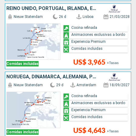
REINO UNIDO, PORTUGAL, IRLANDA, ESPAÑA, FRANCIA, PAISES BAJOS, MARRUECOS
Nieuw Statendam
26 d
Lisboa
21/03/2028
Cocina refinada
Animaciones exclusivas a bordo
Experiencia Premium
Comidas incluidas
US$ 3,965
+Tasas
Comidas incluidas
NORUEGA, DINAMARCA, ALEMANIA, POLONIA, LITUANIA, LETONIA, PAISES BAJOS, MARRUECOS, PORTUGAL, REINO UNIDO
Nieuw Statendam
29 d
Amsterdam
18/09/2027
Cocina refinada
Animaciones exclusivas a bordo
Experiencia Premium
Comidas incluidas
US$ 4,643
+Tasas
Comidas incluidas