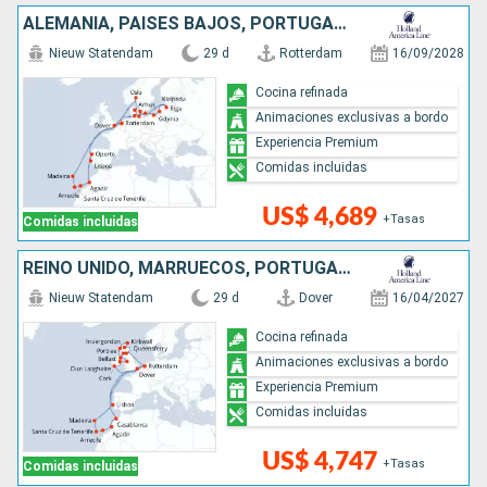
ALEMANIA, PAISES BAJOS, PORTUGAL, REINO UNIDO, LITUANIA, POLONIA, DINAMARCA, MARRUECOS, NORUEGA, LETONIA
Nieuw Statendam
29 d
Rotterdam
16/09/2028
Cocina refinada
Animaciones exclusivas a bordo
Experiencia Premium
Comidas incluidas
US$ 4,689
+Tasas
Comidas incluidas
REINO UNIDO, MARRUECOS, PORTUGAL, PAISES BAJOS, IRLANDA
Nieuw Statendam
29 d
Dover
16/04/2027
Cocina refinada
Animaciones exclusivas a bordo
Experiencia Premium
Comidas incluidas
US$ 4,747
+Tasas
Comidas incluidas