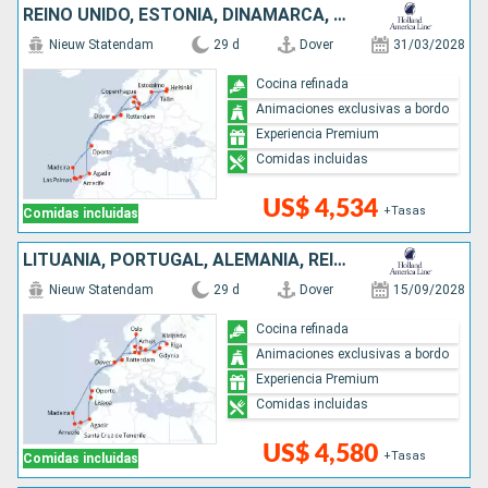
REINO UNIDO, ESTONIA, DINAMARCA, PAISES BAJOS, MARRUECOS, SUECIA, ALEMANIA, PORTUGAL, FINLANDIA
Nieuw Statendam
29 d
Dover
31/03/2028
Cocina refinada
Animaciones exclusivas a bordo
Experiencia Premium
Comidas incluidas
US$ 4,534
+Tasas
Comidas incluidas
LITUANIA, PORTUGAL, ALEMANIA, REINO UNIDO, DINAMARCA, POLONIA, PAISES BAJOS, NORUEGA, MARRUECOS, LETONIA
Nieuw Statendam
29 d
Dover
15/09/2028
Cocina refinada
Animaciones exclusivas a bordo
Experiencia Premium
Comidas incluidas
US$ 4,580
+Tasas
Comidas incluidas