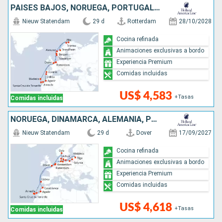
PAISES BAJOS, NORUEGA, PORTUGAL, REINO UNIDO, MARRUECOS
Nieuw Statendam
29 d
Rotterdam
28/10/2028
Cocina refinada
Animaciones exclusivas a bordo
Experiencia Premium
Comidas incluidas
US$ 4,583
+Tasas
Comidas incluidas
NORUEGA, DINAMARCA, ALEMANIA, POLONIA, LITUANIA, LETONIA, PAISES BAJOS, MARRUECOS, PORTUGAL, REINO UNIDO
Nieuw Statendam
29 d
Dover
17/09/2027
Cocina refinada
Animaciones exclusivas a bordo
Experiencia Premium
Comidas incluidas
US$ 4,618
+Tasas
Comidas incluidas