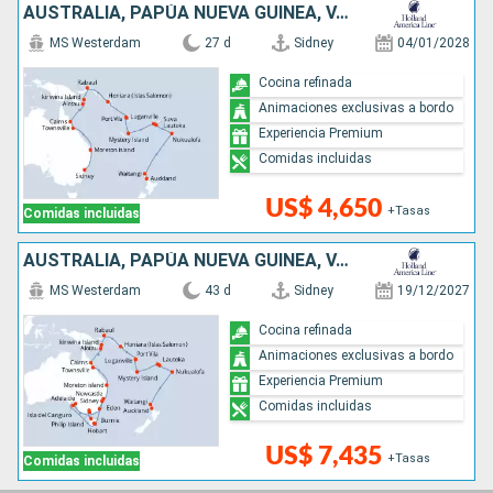
AUSTRALIA, PAPÚA NUEVA GUINEA, VANUATU, FIDJI (ISLAS), TONGA, NUEVA ZELANDA
MS Westerdam
27 d
Sidney
04/01/2028
Cocina refinada
Animaciones exclusivas a bordo
Experiencia Premium
Comidas incluidas
US$ 4,650
+Tasas
Comidas incluidas
AUSTRALIA, PAPÚA NUEVA GUINEA, VANUATU, FIDJI (ISLAS), TONGA, NUEVA ZELANDA
MS Westerdam
43 d
Sidney
19/12/2027
Cocina refinada
Animaciones exclusivas a bordo
Experiencia Premium
Comidas incluidas
US$ 7,435
+Tasas
Comidas incluidas