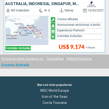
AUSTRALIA, INDONESIA, SINGAPUR, MALASIA, TAILANDIA, SRI LANKA, MALDIVAS, MAURICE, FRANCIA, SUDAFRICA
MS Volendam
41 d
Sidney
10/02/2027
Cocina refinada
Animaciones exclusivas a bordo
Experiencia Premium
Comidas incluidas
US$ 9,174
+Tasas
Comidas incluidas
Cruceros www.cruceros.co
Compañías
Holland America
Cruceros Australia
Barcos más populares
MSC World Europa
Icon of the Seas
Costa Toscana