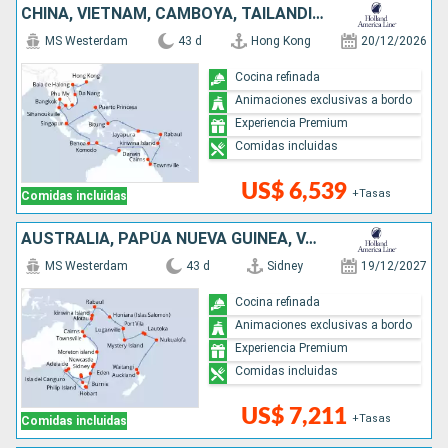
CHINA, VIETNAM, CAMBOYA, TAILANDIA, FILIPINAS, PAPÚA NUEVA GUINEA, AUSTRALIA, INDONESIA, SINGAPUR
MS Westerdam
43 d
Hong Kong
20/12/2026
Cocina refinada
Animaciones exclusivas a bordo
Experiencia Premium
Comidas incluidas
US$ 6,539
+Tasas
Comidas incluidas
AUSTRALIA, PAPÚA NUEVA GUINEA, VANUATU, FIDJI (ISLAS), TONGA, NUEVA ZELANDA
MS Westerdam
43 d
Sidney
19/12/2027
Cocina refinada
Animaciones exclusivas a bordo
Experiencia Premium
Comidas incluidas
US$ 7,211
+Tasas
Comidas incluidas