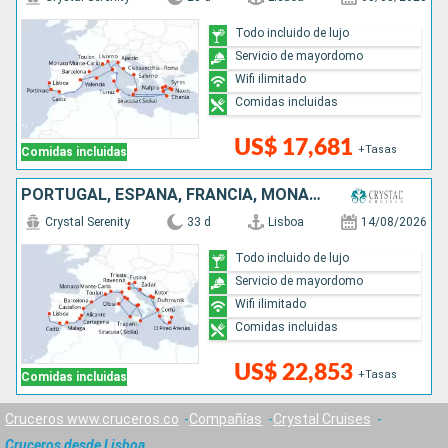
Todo incluido de lujo
Servicio de mayordomo
Wifi ilimitado
Comidas incluidas
US$ 17,681
+Tasas
Comidas incluidas
PORTUGAL, ESPAÑA, FRANCIA, MONACO, MONTENEGRO, ITALIA, CROACIA, GRECIA
Crystal Serenity
33 d
Lisboa
14/08/2026
Todo incluido de lujo
Servicio de mayordomo
Wifi ilimitado
Comidas incluidas
US$ 22,853
+Tasas
Comidas incluidas
Cruceros www.cruceros.co
Compañías
Crystal Cruises
Cruceros desde Lisboa