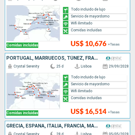
Todo incluido de lujo
Servicio de mayordomo
Wifi ilimitado
Comidas incluidas
US$ 10,676
+Tasas
Comidas incluidas
PORTUGAL, MARRUECOS, TÚNEZ, FRANCIA, ESPAÑA, MONACO, ITALIA, MALTA, TURQUÍA, GRECIA
Crystal Serenity
25 d
Lisboa
29/09/2028
Todo incluido de lujo
Servicio de mayordomo
Wifi ilimitado
Comidas incluidas
US$ 16,514
+Tasas
Comidas incluidas
GRECIA, ESPAÑA, ITALIA, FRANCIA, MALTA, PORTUGAL, MONACO, TÚNEZ
Crystal Serenity
28 d
Lisboa
05/05/2028