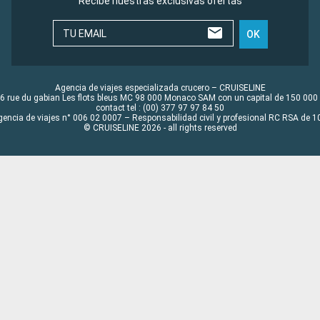
Recibe nuestras exclusivas ofertas
TU EMAIL
OK
Agencia de viajes especializada crucero – CRUISELINE
6 rue du gabian Les flots bleus MC 98 000 Monaco SAM con un capital de 150 000
contact tel : (00) 377 97 97 84 50
gencia de viajes n° 006 02 0007 – Responsabilidad civil y profesional RC RSA de
© CRUISELINE 2026 - all rights reserved