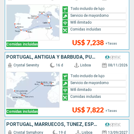
Todo incluido de lujo
Servicio de mayordomo
Wifi ilimitado
Comidas incluidas
US$ 7,238
+Tasas
Comidas incluidas
PORTUGAL, ANTIGUA Y BARBUDA, PUERTO RICO, ESTADOS UNIDOS
Crystal Serenity
16 d
Lisboa
08/11/2026
Todo incluido de lujo
Servicio de mayordomo
Wifi ilimitado
Comidas incluidas
US$ 7,822
+Tasas
Comidas incluidas
PORTUGAL, MARRUECOS, TÚNEZ, ESPAÑA, MONACO, ITALIA, FRANCIA
Crystal Symphony
19 d
Lisboa
13/09/2027