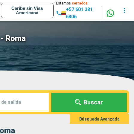
Estamos
cerrados
Caribe sin Visa
+57 601 381
Americana
6806
a - Roma
Buscar
 de salida
Búsqueda Avanzada
 Roma