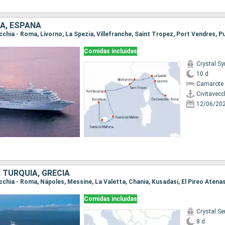
IA, ESPAÑA
Comidas incluidas
Crystal S
10 d
Camarote 
Civitavecc
12/06/20
, TURQUÍA, GRECIA
vecchia - Roma, Nápoles, Messine, La Valetta, Chania, Kusadasi, El Pireo Atena
Comidas incluidas
Crystal Se
8 d