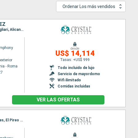
Ordenar Los más vendidos
NEZ
Itinerario : Civitavecchia - Roma, Amalfi, Dubrovnik, Kotor, Corfú, Catania, La Valetta, Tunez, Cagliari, Alicante, Valencia, Palma de Mallorca, Barcelona, Monaco Monte-Carlo, Tunez, La Valetta, Naxos Di Giardini, Salerno, Civitavecchia - Roma
ymphony
desde
US$ 14,114
Tasas: +US$ 999
exterior
hia - Roma
Todo incluido de lujo
27
Servicio de mayordomo
Wifi ilimitado
Comidas incluidas
VER LAS OFERTAS
Itinerario : Civitavecchia - Roma, Ponza, Salerno, Siracusa ( Sicilia), Zakinthos, Souda bay, Spetses, El Pireo Atenas, Milos, Kalamáta, Corfú, Kotor, Dubrovnik, Fusina, Ravenna, Korcula, Bari, La Valetta, Trapani, Nápoles, Civitavecchia - Roma