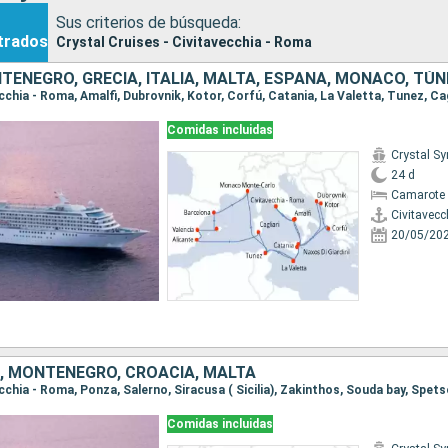
Sus criterios de búsqueda:
trados
Crystal Cruises - Civitavecchia - Roma
TENEGRO, GRECIA, ITALIA, MALTA, ESPAÑA, MONACO, TÚ
Comidas incluidas
Crystal S
24 d
Camarote 
Civitavecc
20/05/20
IA, MONTENEGRO, CROACIA, MALTA
Comidas incluidas