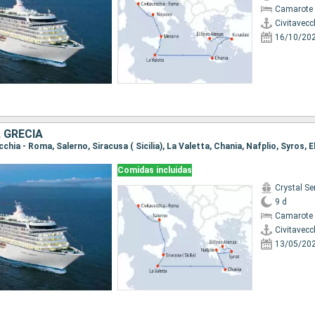
Camarote 
Civitavecc
16/10/20
, GRECIA
Comidas incluidas
Crystal Se
9 d
Camarote 
Civitavecc
13/05/20