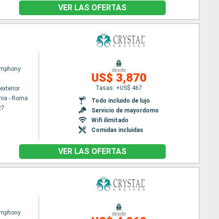
VER LAS OFERTAS
ymphony
desde
US$ 3,870
Tasas: +US$ 467
exterior
hia - Roma
Todo incluido de lujo
27
Servicio de mayordomo
Wifi ilimitado
Comidas incluidas
VER LAS OFERTAS
ymphony
desde