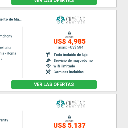
VER LAS OFERTAS
Itinerario : Civitavecchia - Roma, Livorno, La Spezia, Villefranche, Saint Tropez, Port Vendres, Puerto de Mahón, Palma de Mallorca, Barcelona
ymphony
desde
US$ 4,985
Tasas: +US$ 584
exterior
hia - Roma
Todo incluido de lujo
27
Servicio de mayordomo
Wifi ilimitado
Comidas incluidas
VER LAS OFERTAS
s
renity
desde
US$ 5,137