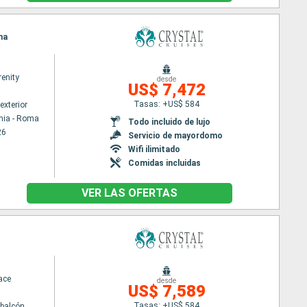
na
renity
desde
US$ 7,472
Tasas: +US$ 584
exterior
hia - Roma
Todo incluido de lujo
26
Servicio de mayordomo
Wifi ilimitado
Comidas incluidas
VER LAS OFERTAS
ace
desde
US$ 7,589
Tasas: +US$ 584
balcón