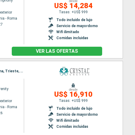
ymphony
desde
US$ 14,284
Tasas: +US$ 999
exterior
hia - Roma
Todo incluido de lujo
27
Servicio de mayordomo
Wifi ilimitado
Comidas incluidas
VER LAS OFERTAS
Itinerario : Civitavecchia - Roma, Sorrento, Siracusa ( Sicilia), Corfú, Kotor, Zadar, Ravenna, Fusina, Trieste, Dubrovnik, Corfú, Argostoli, Monemvasia, El Pireo Atenas, Santoríni, Bodrum, La Valetta, Trapani, Cagliari, Civitavecchia - Roma
renity
desde
US$ 16,910
Tasas: +US$ 999
exterior
hia - Roma
Todo incluido de lujo
26
Servicio de mayordomo
Wifi ilimitado
Comidas incluidas