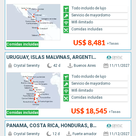
Todo incluido de lujo
Servicio de mayordomo
Wifi ilimitado
Comidas incluidas
US$ 8,481
+Tasas
Comidas incluidas
URUGUAY, ISLAS MALVINAS, ARGENTINA, CHILE, PERÚ, ECUADOR, PANAMÁ, COSTA RICA, HONDURAS, BELICE, MÉXICO, ESTADOS UNIDOS
Crystal Serenity
42 d
Buenos Aires
11/11/2027
Todo incluido de lujo
Servicio de mayordomo
Wifi ilimitado
Comidas incluidas
US$ 18,545
+Tasas
Comidas incluidas
PANAMÁ, COSTA RICA, HONDURAS, BELICE, MÉXICO, ESTADOS UNIDOS
Crystal Serenity
12 d
Fuerte amador
11/12/2027