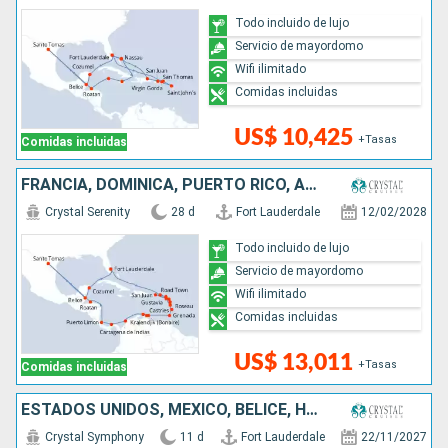
Todo incluido de lujo
Servicio de mayordomo
Wifi ilimitado
Comidas incluidas
US$ 10,425
+Tasas
Comidas incluidas
FRANCIA, DOMINICA, PUERTO RICO, ANTIGUA Y BARBUDA, SANTA LUCIA, GRENADA, ARUBA, COLOMBIA, PANAMÁ, COSTA RICA, HONDURAS, BELICE, MÉXICO, ESTADOS UNIDOS
Crystal Serenity
28 d
Fort Lauderdale
12/02/2028
Todo incluido de lujo
Servicio de mayordomo
Wifi ilimitado
Comidas incluidas
US$ 13,011
+Tasas
Comidas incluidas
ESTADOS UNIDOS, MÉXICO, BELICE, HONDURAS, COSTA RICA, PANAMÁ, COLOMBIA
Crystal Symphony
11 d
Fort Lauderdale
22/11/2027