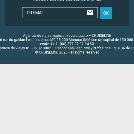
TU EMAIL
OK
Agencia de viajes especializada crucero – CRUISELINE
6 rue du gabian Les flots bleus MC 98 000 Monaco SAM con un capital de 150 000
contact tel : (00) 377 97 97 84 50
gencia de viajes n° 006 02 0007 – Responsabilidad civil y profesional RC RSA de
© CRUISELINE 2026 - all rights reserved