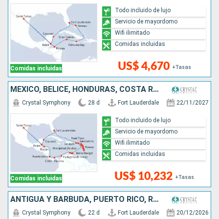
Todo incluido de lujo
Servicio de mayordomo
Wifi ilimitado
Comidas incluidas
US$ 4,670
+Tasas
Comidas incluidas
MÉXICO, BELICE, HONDURAS, COSTA RICA, PANAMÁ, COLOMBIA, ARUBA, SANTA LUCIA, PUERTO RICO, DOMINICA, ANTIGUA Y BARBUDA, FRANCIA, ESTADOS UNIDOS
Crystal Symphony
28 d
Fort Lauderdale
22/11/2027
Todo incluido de lujo
Servicio de mayordomo
Wifi ilimitado
Comidas incluidas
US$ 10,232
+Tasas
Comidas incluidas
ANTIGUA Y BARBUDA, PUERTO RICO, REPÚBLICA DOMINICANA, ESTADOS UNIDOS, MÉXICO, BELICE, HONDURAS, ISLAS CAIMÁN, JAMAICA, BAHAMAS
Crystal Symphony
22 d
Fort Lauderdale
20/12/2026