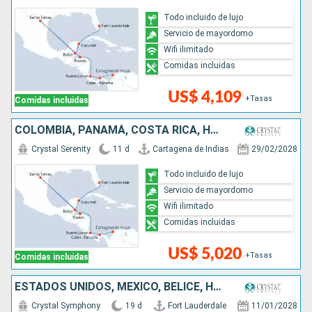
Todo incluido de lujo
Servicio de mayordomo
Wifi ilimitado
Comidas incluidas
US$ 4,109
+Tasas
Comidas incluidas
COLOMBIA, PANAMÁ, COSTA RICA, HONDURAS, BELICE, MÉXICO, ESTADOS UNIDOS
Crystal Serenity
11 d
Cartagena de Indias
29/02/2028
Todo incluido de lujo
Servicio de mayordomo
Wifi ilimitado
Comidas incluidas
US$ 5,020
+Tasas
Comidas incluidas
ESTADOS UNIDOS, MÉXICO, BELICE, HONDURAS, COSTA RICA, COLOMBIA, PANAMÁ, ECUADOR, PERÚ
Crystal Symphony
19 d
Fort Lauderdale
11/01/2028