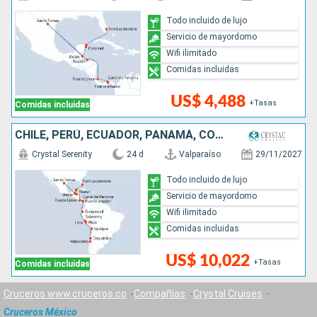
Todo incluido de lujo
Servicio de mayordomo
Wifi ilimitado
Comidas incluidas
US$ 4,488
+Tasas
Comidas incluidas
CHILE, PERÚ, ECUADOR, PANAMÁ, COSTA RICA, HONDURAS, BELICE, MÉXICO, ESTADOS UNIDOS
Crystal Serenity
24 d
Valparaíso
29/11/2027
Todo incluido de lujo
Servicio de mayordomo
Wifi ilimitado
Comidas incluidas
US$ 10,022
+Tasas
Comidas incluidas
Cruceros www.cruceros.co
Compañías
Crystal Cruises
Cruceros México