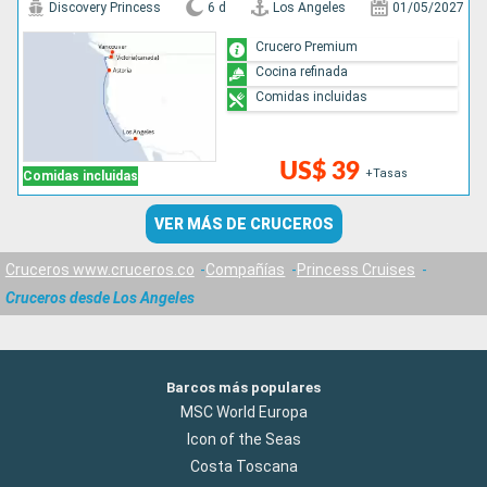
Discovery Princess
6 d
Los Angeles
01/05/2027
Crucero Premium
Cocina refinada
Comidas incluidas
US$ 39
+Tasas
Comidas incluidas
VER MÁS DE CRUCEROS
Cruceros www.cruceros.co
Compañías
Princess Cruises
Cruceros desde Los Angeles
Barcos más populares
MSC World Europa
Icon of the Seas
Costa Toscana