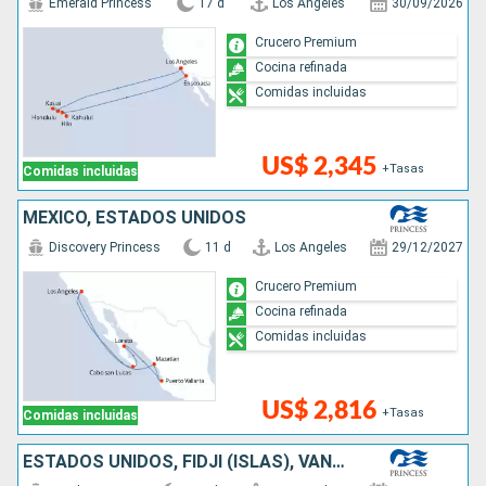
Emerald Princess
17 d
Los Angeles
30/09/2026
Crucero Premium
Cocina refinada
Comidas incluidas
US$ 2,345
+Tasas
Comidas incluidas
MÉXICO, ESTADOS UNIDOS
Discovery Princess
11 d
Los Angeles
29/12/2027
Crucero Premium
Cocina refinada
Comidas incluidas
US$ 2,816
+Tasas
Comidas incluidas
ESTADOS UNIDOS, FIDJI (ISLAS), VANUATU, PAPÚA NUEVA GUINEA, NUEVA ZELANDA, AUSTRALIA, INDONESIA, SINGAPUR, TAILANDIA, MALASIA, VIETNAM, CHINA, TAIWÁN, JAPÓN, CANADÁ