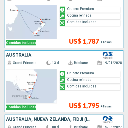
Crucero Premium
Cocina refinada
Comidas incluidas
US$ 1,787
+Tasas
Comidas incluidas
AUSTRALIA
Grand Princess
13 d
Brisbane
19/01/2028
Crucero Premium
Cocina refinada
Comidas incluidas
US$ 1,795
+Tasas
Comidas incluidas
AUSTRALIA, NUEVA ZELANDA, FIDJI (ISLAS), SAMOA, FRANCIA, ESTADOS UNIDOS, CANADÁ, JAPÓN, TAIWÁN, CHINA, VIETNAM, SINGAPUR, INDONESIA
Grand Princess
80 d
Brisbane
15/06/2027