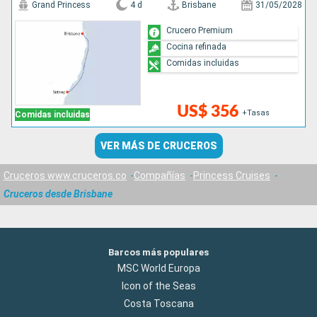
Grand Princess
4 d
Brisbane
31/05/2028
Crucero Premium
Cocina refinada
Comidas incluidas
US$ 356
+Tasas
Comidas incluidas
VER MÁS DE CRUCEROS
Cruceros www.cruceros.co
Compañías
Princess Cruises
Cruceros desde Brisbane
Barcos más populares
MSC World Europa
Icon of the Seas
Costa Toscana