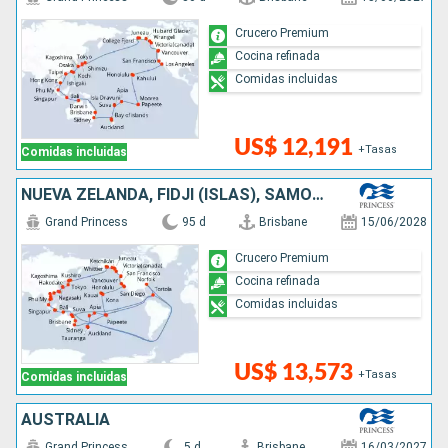
Crucero Premium
Cocina refinada
Comidas incluidas
US$ 12,191
+Tasas
Comidas incluidas
NUEVA ZELANDA, FIDJI (ISLAS), SAMOA, FRANCIA, CANADÁ, ESTADOS UNIDOS, JAPÓN, TAIWÁN, CHINA, VIETNAM, SINGAPUR, INDONESIA, AUSTRALIA
Grand Princess
95 d
Brisbane
15/06/2028
Crucero Premium
Cocina refinada
Comidas incluidas
US$ 13,573
+Tasas
Comidas incluidas
AUSTRALIA
Grand Princess
5 d
Brisbane
16/03/2027