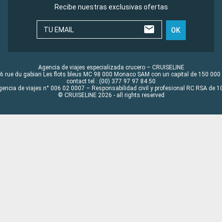
Recibe nuestras exclusivas ofertas
TU EMAIL
OK
Agencia de viajes especializada crucero – CRUISELINE
6 rue du gabian Les flots bleus MC 98 000 Monaco SAM con un capital de 150 000
contact tel : (00) 377 97 97 84 50
gencia de viajes n° 006 02 0007 – Responsabilidad civil y profesional RC RSA de
© CRUISELINE 2026 - all rights reserved