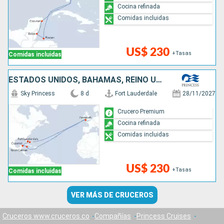
Cocina refinada
Comidas incluidas
US$ 230
+Tasas
Comidas incluidas
ESTADOS UNIDOS, BAHAMAS, REINO UNIDO, ISLAS CAIMÁN, MÉXICO
Sky Princess
8 d
Fort Lauderdale
28/11/2027
Crucero Premium
Cocina refinada
Comidas incluidas
US$ 230
+Tasas
Comidas incluidas
VER MÁS DE CRUCEROS
Cruceros www.cruceros.co
Compañías
Princess Cruises