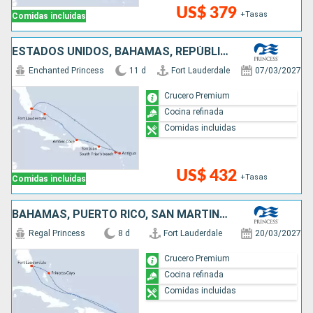
US$ 379
+Tasas
Comidas incluidas
ESTADOS UNIDOS, BAHAMAS, REPÚBLICA DOMINICANA, PUERTO RICO, SAN MARTÍN, ANTIGUA Y BARBUDA
Enchanted Princess
11 d
Fort Lauderdale
07/03/2027
Crucero Premium
Cocina refinada
Comidas incluidas
US$ 432
+Tasas
Comidas incluidas
BAHAMAS, PUERTO RICO, SAN MARTÍN, ESTADOS UNIDOS
Regal Princess
8 d
Fort Lauderdale
20/03/2027
Crucero Premium
Cocina refinada
Comidas incluidas