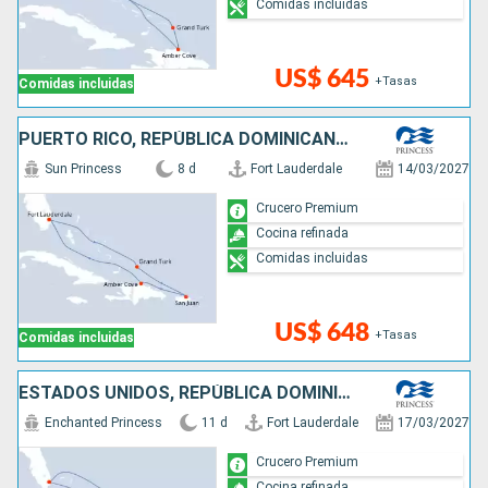
Comidas incluidas
US$ 645
+Tasas
Comidas incluidas
PUERTO RICO, REPÚBLICA DOMINICANA, ESTADOS UNIDOS
Sun Princess
8 d
Fort Lauderdale
14/03/2027
Crucero Premium
Cocina refinada
Comidas incluidas
US$ 648
+Tasas
Comidas incluidas
ESTADOS UNIDOS, REPÚBLICA DOMINICANA, PUERTO RICO, SAN MARTÍN, ANTIGUA Y BARBUDA
Enchanted Princess
11 d
Fort Lauderdale
17/03/2027
Crucero Premium
Cocina refinada