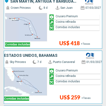
SAN MARTÍN, ANTIGUA Y BARBUDA, SANTA LUCIA, BARBADOS, PUERTO RICO
Crown Princess
8 d
San Juan
07/03/2027
Crucero Premium
Cocina refinada
Comidas incluidas
US$ 418
+Tasas
Comidas incluidas
ESTADOS UNIDOS, BAHAMAS
Sky Princess
7 d
Puerto Canaveral
01/03/2027
Crucero Premium
Cocina refinada
Comidas incluidas
US$ 259
+Tasas
Comidas incluidas