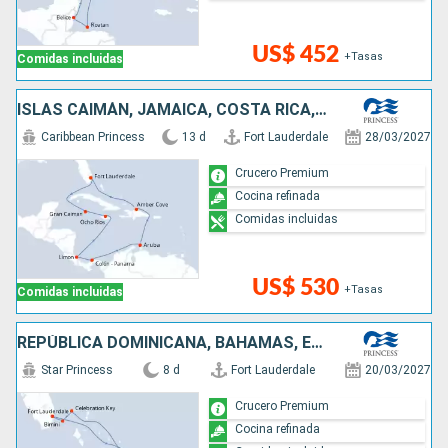
US$ 452
+Tasas
Comidas incluidas
ISLAS CAIMÁN, JAMAICA, COSTA RICA, PANAMÁ, ARUBA, REPÚBLICA DOMINICANA, ESTADOS UNIDOS
Caribbean Princess
13 d
Fort Lauderdale
28/03/2027
Crucero Premium
Cocina refinada
Comidas incluidas
US$ 530
+Tasas
Comidas incluidas
REPÚBLICA DOMINICANA, BAHAMAS, ESTADOS UNIDOS
Star Princess
8 d
Fort Lauderdale
20/03/2027
Crucero Premium
Cocina refinada