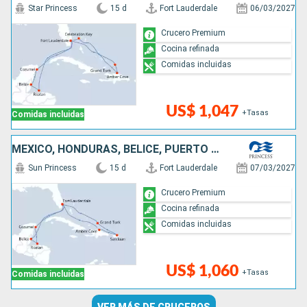
Star Princess
15 d
Fort Lauderdale
06/03/2027
Crucero Premium
Cocina refinada
Comidas incluidas
US$ 1,047
+Tasas
Comidas incluidas
MÉXICO, HONDURAS, BELICE, PUERTO RICO, REPÚBLICA DOMINICANA, ESTADOS UNIDOS
Sun Princess
15 d
Fort Lauderdale
07/03/2027
Crucero Premium
Cocina refinada
Comidas incluidas
US$ 1,060
+Tasas
Comidas incluidas