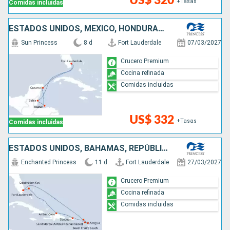
US$ 320
+Tasas
Comidas incluidas
ESTADOS UNIDOS, MÉXICO, HONDURAS, BELICE
Sun Princess
8 d
Fort Lauderdale
07/03/2027
Crucero Premium
Cocina refinada
Comidas incluidas
US$ 332
+Tasas
Comidas incluidas
ESTADOS UNIDOS, BAHAMAS, REPÚBLICA DOMINICANA, PUERTO RICO, SAN MARTÍN, ANTIGUA Y BARBUDA
Enchanted Princess
11 d
Fort Lauderdale
27/03/2027
Crucero Premium
Cocina refinada
Comidas incluidas