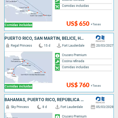
Comidas incluidas
US$ 650
+Tasas
Comidas incluidas
PUERTO RICO, SAN MARTÍN, BELICE, HONDURAS, MÉXICO, BAHAMAS, ESTADOS UNIDOS
Regal Princess
15 d
Fort Lauderdale
20/03/2027
Crucero Premium
Cocina refinada
Comidas incluidas
US$ 760
+Tasas
Comidas incluidas
BAHAMAS, PUERTO RICO, REPÚBLICA DOMINICANA, ESTADOS UNIDOS
Sky Princess
8 d
Fort Lauderdale
05/03/2028
Crucero Premium