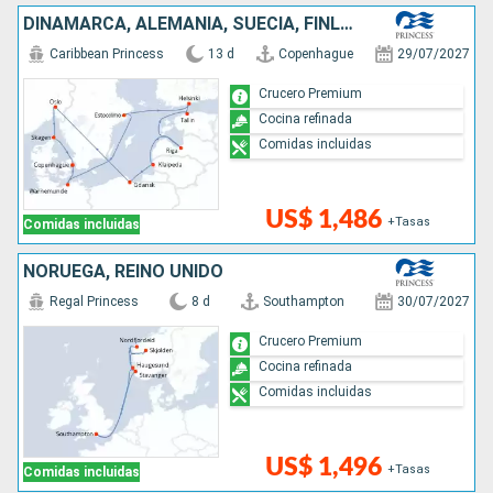
DINAMARCA, ALEMANIA, SUECIA, FINLANDIA, ESTONIA, LETONIA, LITUANIA, POLONIA, NORUEGA
Caribbean Princess
13 d
Copenhague
29/07/2027
Crucero Premium
Cocina refinada
Comidas incluidas
US$ 1,486
+Tasas
Comidas incluidas
NORUEGA, REINO UNIDO
Regal Princess
8 d
Southampton
30/07/2027
Crucero Premium
Cocina refinada
Comidas incluidas
US$ 1,496
+Tasas
Comidas incluidas