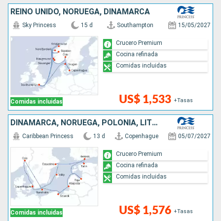
REINO UNIDO, NORUEGA, DINAMARCA
Sky Princess
15 d
Southampton
15/05/2027
Crucero Premium
Cocina refinada
Comidas incluidas
US$ 1,533
+Tasas
Comidas incluidas
DINAMARCA, NORUEGA, POLONIA, LITUANIA, LETONIA, FINLANDIA, ESTONIA, SUECIA
Caribbean Princess
13 d
Copenhague
05/07/2027
Crucero Premium
Cocina refinada
Comidas incluidas
US$ 1,576
+Tasas
Comidas incluidas