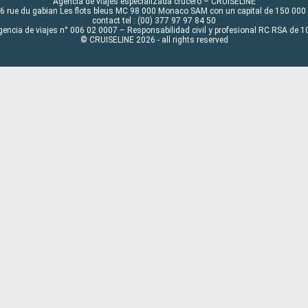
Agencia de viajes especializada crucero – CRUISELINE
6 rue du gabian Les flots bleus MC 98 000 Monaco SAM con un capital de 150 000
contact tel : (00) 377 97 97 84 50
gencia de viajes n° 006 02 0007 – Responsabilidad civil y profesional RC RSA de
© CRUISELINE 2026 - all rights reserved