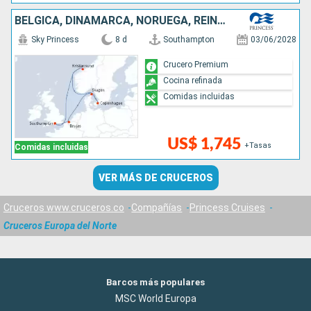
BÉLGICA, DINAMARCA, NORUEGA, REINO UNIDO
Sky Princess
8 d
Southampton
03/06/2028
Crucero Premium
Cocina refinada
Comidas incluidas
US$ 1,745
+Tasas
Comidas incluidas
VER MÁS DE CRUCEROS
Cruceros www.cruceros.co
Compañías
Princess Cruises
Cruceros Europa del Norte
Barcos más populares
MSC World Europa