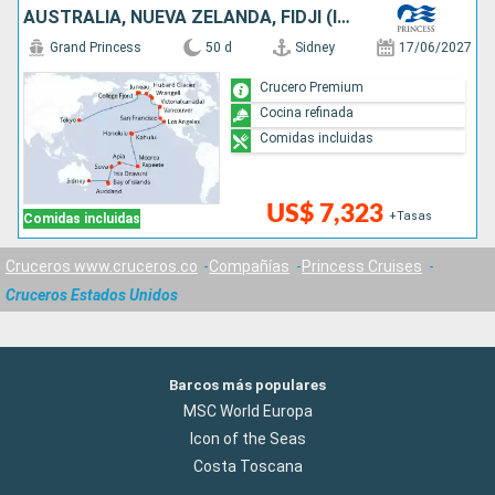
AUSTRALIA, NUEVA ZELANDA, FIDJI (ISLAS), SAMOA, FRANCIA, CANADÁ, ESTADOS UNIDOS, JAPÓN
Grand Princess
50 d
Sidney
17/06/2027
Crucero Premium
Cocina refinada
Comidas incluidas
US$ 7,323
+Tasas
Comidas incluidas
Cruceros www.cruceros.co
Compañías
Princess Cruises
Cruceros Estados Unidos
Barcos más populares
MSC World Europa
Icon of the Seas
Costa Toscana