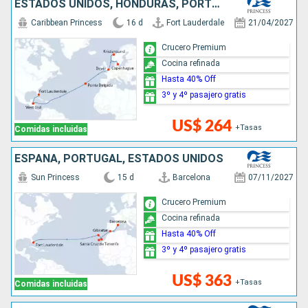
ESTADOS UNIDOS, HONDURAS, PORTUGAL, REINO UNIDO, NORUEGA, DINAMARCA
Caribbean Princess
16 d
Fort Lauderdale
21/04/2027
Crucero Premium
Cocina refinada
Hasta 40% Off
3º y 4º pasajero gratis
US$ 264
+Tasas
Comidas incluidas
ESPAÑA, PORTUGAL, ESTADOS UNIDOS
Sun Princess
15 d
Barcelona
07/11/2027
Crucero Premium
Cocina refinada
Hasta 40% Off
3º y 4º pasajero gratis
US$ 363
+Tasas
Comidas incluidas