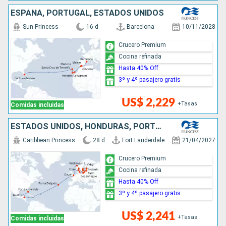
ESPAÑA, PORTUGAL, ESTADOS UNIDOS
Sun Princess
16 d
Barcelona
10/11/2028
Crucero Premium
Cocina refinada
Hasta 40% Off
3º y 4º pasajero gratis
US$ 2,229
+Tasas
Comidas incluidas
ESTADOS UNIDOS, HONDURAS, PORTUGAL, REINO UNIDO, NORUEGA, SUECIA, FINLANDIA, ESTONIA, LETONIA, LITUANIA, POLONIA, DINAMARCA
Caribbean Princess
28 d
Fort Lauderdale
21/04/2027
Crucero Premium
Cocina refinada
Hasta 40% Off
3º y 4º pasajero gratis
US$ 2,241
+Tasas
Comidas incluidas