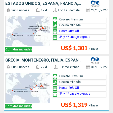
ESTADOS UNIDOS, ESPAÑA, FRANCIA, ITALIA
Sun Princess
22 d
Fort Lauderdale
28/03/2027
Crucero Premium
Cocina refinada
Hasta 40% Off
3º y 4º pasajero gratis
US$ 1,301
+Tasas
Comidas incluidas
GRECIA, MONTENEGRO, ITALIA, ESPAÑA, PORTUGAL, ESTADOS UNIDOS
Sun Princess
22 d
El Pireo Atenas
31/10/2027
Crucero Premium
Cocina refinada
Hasta 40% Off
3º y 4º pasajero gratis
US$ 1,319
+Tasas
Comidas incluidas