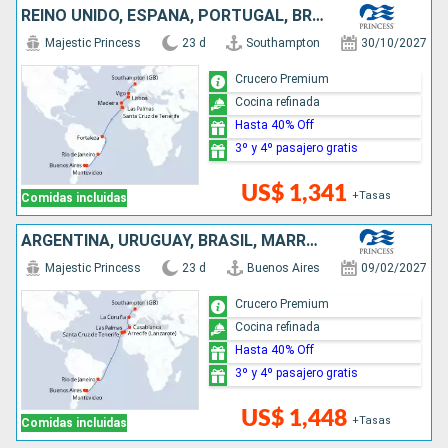
REINO UNIDO, ESPAÑA, PORTUGAL, BRASIL, URUGUAY, ARGENTINA
Majestic Princess
23 d
Southampton
30/10/2027
Crucero Premium
Cocina refinada
Hasta 40% Off
3º y 4º pasajero gratis
US$ 1,341
+Tasas
Comidas incluidas
ARGENTINA, URUGUAY, BRASIL, MARRUECOS, ESPAÑA, REINO UNIDO
Majestic Princess
23 d
Buenos Aires
09/02/2027
Crucero Premium
Cocina refinada
Hasta 40% Off
3º y 4º pasajero gratis
US$ 1,448
+Tasas
Comidas incluidas