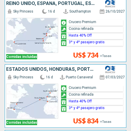
REINO UNIDO, ESPAÑA, PORTUGAL, ESTADOS UNIDOS
Sky Princess
16 d
Southampton
26/10/2027
Crucero Premium
Cocina refinada
Hasta 40% Off
3º y 4º pasajero gratis
US$ 734
+Tasas
Comidas incluidas
ESTADOS UNIDOS, HONDURAS, PORTUGAL, MARRUECOS, ESPAÑA, REINO UNIDO
Sky Princess
16 d
Puerto Canaveral
07/03/2027
Crucero Premium
Cocina refinada
Hasta 40% Off
3º y 4º pasajero gratis
US$ 834
+Tasas
Comidas incluidas