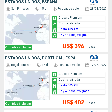
ESTADOS UNIDOS, ESPAÑA
Sun Princess
15 d
Fort Lauderdale
28/03/2027
Crucero Premium
Cocina refinada
Hasta 40% Off
3º y 4º pasajero gratis
US$ 396
+Tasas
Comidas incluidas
ESTADOS UNIDOS, PORTUGAL, ESPAÑA, FRANCIA, REINO UNIDO
Regal Princess
14 d
Fort Lauderdale
17/04/2027
Crucero Premium
Cocina refinada
Hasta 40% Off
3º y 4º pasajero gratis
US$ 402
+Tasas
Comidas incluidas