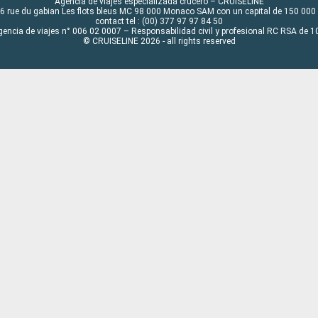
Agencia de viajes especializada crucero – CRUISELINE
6 rue du gabian Les flots bleus MC 98 000 Monaco SAM con un capital de 150 000
contact tel : (00) 377 97 97 84 50
gencia de viajes n° 006 02 0007 – Responsabilidad civil y profesional RC RSA de
© CRUISELINE 2026 - all rights reserved