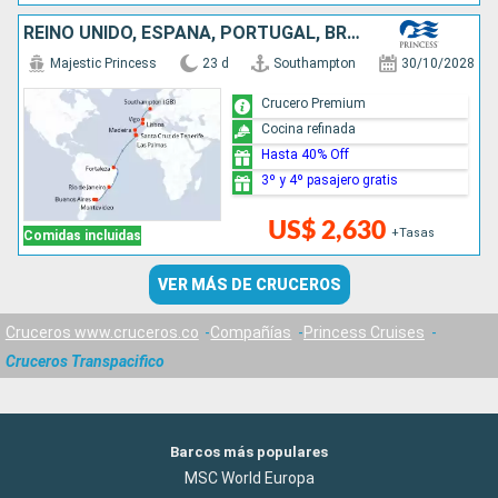
REINO UNIDO, ESPAÑA, PORTUGAL, BRASIL, URUGUAY, ARGENTINA
Majestic Princess
23 d
Southampton
30/10/2028
Crucero Premium
Cocina refinada
Hasta 40% Off
3º y 4º pasajero gratis
US$ 2,630
+Tasas
Comidas incluidas
VER MÁS DE CRUCEROS
Cruceros www.cruceros.co
Compañías
Princess Cruises
Cruceros Transpacifico
Barcos más populares
MSC World Europa