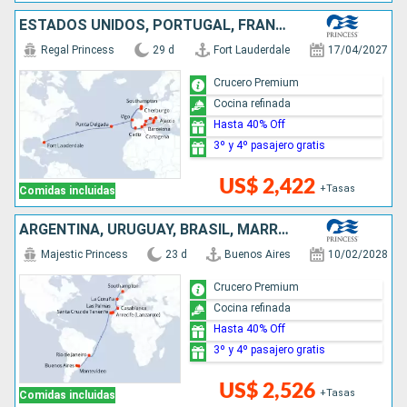
ESTADOS UNIDOS, PORTUGAL, FRANCIA, REINO UNIDO, ESPAÑA, ITALIA
Regal Princess
29 d
Fort Lauderdale
17/04/2027
Crucero Premium
Cocina refinada
Hasta 40% Off
3º y 4º pasajero gratis
US$ 2,422
+Tasas
Comidas incluidas
ARGENTINA, URUGUAY, BRASIL, MARRUECOS, ESPAÑA, REINO UNIDO
Majestic Princess
23 d
Buenos Aires
10/02/2028
Crucero Premium
Cocina refinada
Hasta 40% Off
3º y 4º pasajero gratis
US$ 2,526
+Tasas
Comidas incluidas