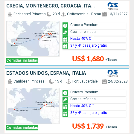
GRECIA, MONTENEGRO, CROACIA, ITALIA, ESPAÑA, MARRUECOS, HONDURAS, ESTADOS UNIDOS
Enchanted Princess
23 d
Civitavecchia - Roma
13/11/2027
Crucero Premium
Cocina refinada
Hasta 40% Off
3º y 4º pasajero gratis
US$ 1,680
+Tasas
Comidas incluidas
ESTADOS UNIDOS, ESPAÑA, ITALIA
Caribbean Princess
15 d
Fort Lauderdale
24/02/2028
Crucero Premium
Cocina refinada
Hasta 40% Off
3º y 4º pasajero gratis
US$ 1,739
+Tasas
Comidas incluidas