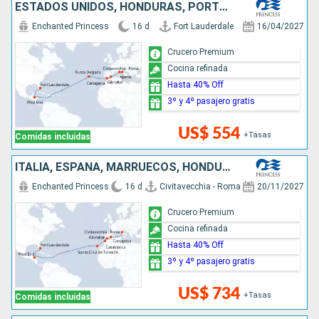
ESTADOS UNIDOS, HONDURAS, PORTUGAL, ESPAÑA, FRANCIA, ITALIA
Enchanted Princess
16 d
Fort Lauderdale
16/04/2027
Crucero Premium
Cocina refinada
Hasta 40% Off
3º y 4º pasajero gratis
US$ 554
+Tasas
Comidas incluidas
ITALIA, ESPAÑA, MARRUECOS, HONDURAS, ESTADOS UNIDOS
Enchanted Princess
16 d
Civitavecchia - Roma
20/11/2027
Crucero Premium
Cocina refinada
Hasta 40% Off
3º y 4º pasajero gratis
US$ 734
+Tasas
Comidas incluidas