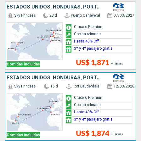
ESTADOS UNIDOS, HONDURAS, PORTUGAL, MARRUECOS, ESPAÑA, FRANCIA, REINO UNIDO
Sky Princess
23 d
Puerto Canaveral
07/03/2027
Crucero Premium
Cocina refinada
Hasta 40% Off
3º y 4º pasajero gratis
US$ 1,871
+Tasas
Comidas incluidas
ESTADOS UNIDOS, HONDURAS, PORTUGAL, MARRUECOS, ESPAÑA, REINO UNIDO
Sky Princess
16 d
Fort Lauderdale
12/03/2028
Crucero Premium
Cocina refinada
Hasta 40% Off
3º y 4º pasajero gratis
US$ 1,874
+Tasas
Comidas incluidas