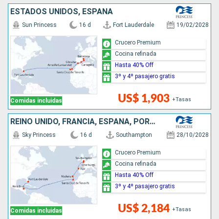
ESTADOS UNIDOS, ESPAÑA
Sun Princess
16 d
Fort Lauderdale
19/02/2028
Crucero Premium
Cocina refinada
Hasta 40% Off
3º y 4º pasajero gratis
US$ 1,903
+Tasas
Comidas incluidas
REINO UNIDO, FRANCIA, ESPAÑA, PORTUGAL, HONDURAS, ESTADOS UNIDOS
Sky Princess
16 d
Southampton
28/10/2028
Crucero Premium
Cocina refinada
Hasta 40% Off
3º y 4º pasajero gratis
US$ 2,184
+Tasas
Comidas incluidas