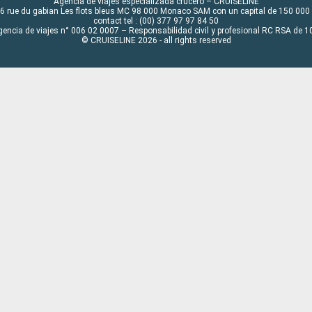
Agencia de viajes especializada crucero – CRUISELINE
6 rue du gabian Les flots bleus MC 98 000 Monaco SAM con un capital de 150 000
contact tel : (00) 377 97 97 84 50
gencia de viajes n° 006 02 0007 – Responsabilidad civil y profesional RC RSA de
© CRUISELINE 2026 - all rights reserved