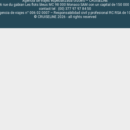
Agencia de viajes especializada crucero – CRUISELINE
6 rue du gabian Les flots bleus MC 98 000 Monaco SAM con un capital de 150 000
contact tel : (00) 377 97 97 84 50
gencia de viajes n° 006 02 0007 – Responsabilidad civil y profesional RC RSA de
© CRUISELINE 2026 - all rights reserved