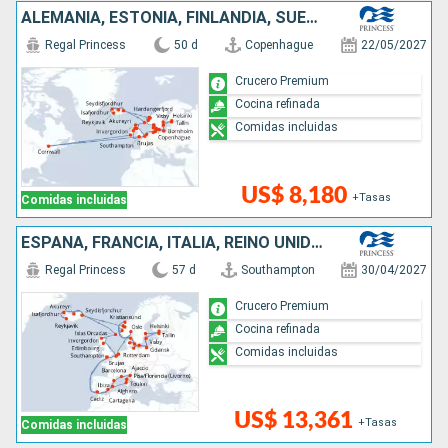
ALEMANIA, ESTONIA, FINLANDIA, SUECIA, POLONIA, DINAMARCA, NORUEGA, ISLANDIA, REINO UNIDO, CANADÁ, IRLANDA, BÉLGICA, PAISES BAJOS
Regal Princess
50 d
Copenhague
22/05/2027
Crucero Premium
Cocina refinada
Comidas incluidas
US$ 8,180
+Tasas
Comidas incluidas
ESPAÑA, FRANCIA, ITALIA, REINO UNIDO, BÉLGICA, PAISES BAJOS, ALEMANIA, POLONIA, SUECIA, FINLANDIA, ESTONIA, DINAMARCA, NORUEGA, ISLANDIA
Regal Princess
57 d
Southampton
30/04/2027
Crucero Premium
Cocina refinada
Comidas incluidas
US$ 13,361
+Tasas
Comidas incluidas