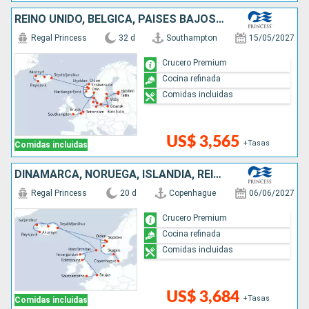
REINO UNIDO, BÉLGICA, PAISES BAJOS, NORUEGA, ALEMANIA, FINLANDIA, ESTONIA, SUECIA, POLONIA, DINAMARCA, ISLANDIA
Regal Princess
32 d
Southampton
15/05/2027
Crucero Premium
Cocina refinada
Comidas incluidas
US$ 3,565
+Tasas
Comidas incluidas
DINAMARCA, NORUEGA, ISLANDIA, REINO UNIDO, BÉLGICA
Regal Princess
20 d
Copenhague
06/06/2027
Crucero Premium
Cocina refinada
Comidas incluidas
US$ 3,684
+Tasas
Comidas incluidas