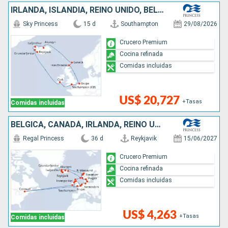
IRLANDA, ISLANDIA, REINO UNIDO, BÉLGICA
Sky Princess
15 d
Southampton
29/08/2026
Crucero Premium
Cocina refinada
Comidas incluidas
US$ 20,727
+Tasas
Comidas incluidas
BÉLGICA, CANADÁ, IRLANDA, REINO UNIDO, PAISES BAJOS, ALEMANIA, DINAMARCA, NORUEGA, ISLANDIA
Regal Princess
36 d
Reykjavik
15/06/2027
Crucero Premium
Cocina refinada
Comidas incluidas
US$ 4,263
+Tasas
Comidas incluidas