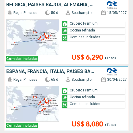
BÉLGICA, PAISES BAJOS, ALEMANIA, POLONIA, FINLANDIA, ESTONIA, SUECIA, DINAMARCA, NORUEGA, ISLANDIA, CANADÁ, IRLANDA, REINO UNIDO
Regal Princess
50 d
Southampton
15/05/2027
Crucero Premium
Cocina refinada
Comidas incluidas
US$ 6,290
+Tasas
Comidas incluidas
ESPAÑA, FRANCIA, ITALIA, PAISES BAJOS, NORUEGA, ALEMANIA, FINLANDIA, ESTONIA, SUECIA, POLONIA, DINAMARCA, ISLANDIA, REINO UNIDO, BÉLGICA, CANADÁ, IRLANDA
Regal Princess
65 d
Southampton
30/04/2027
Crucero Premium
Cocina refinada
Comidas incluidas
US$ 8,080
+Tasas
Comidas incluidas