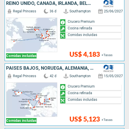
REINO UNIDO, CANADÁ, IRLANDA, BÉLGICA, PAISES BAJOS, ALEMANIA, DINAMARCA, NORUEGA, ISLANDIA
Regal Princess
36 d
Southampton
25/06/2027
Crucero Premium
Cocina refinada
Comidas incluidas
US$ 4,183
+Tasas
Comidas incluidas
PAISES BAJOS, NORUEGA, ALEMANIA, POLONIA, FINLANDIA, ESTONIA, SUECIA, DINAMARCA, ISLANDIA, REINO UNIDO, BÉLGICA
Regal Princess
42 d
Southampton
15/05/2027
Crucero Premium
Cocina refinada
Comidas incluidas
US$ 5,123
+Tasas
Comidas incluidas