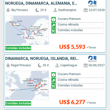
NORUEGA, DINAMARCA, ALEMANIA, ESTONIA, FINLANDIA, SUECIA, ISLANDIA, REINO UNIDO, BÉLGICA
Sky Princess
29 d
Southampton
22/07/2028
Crucero Premium
Cocina refinada
Comidas incluidas
US$ 5,593
+Tasas
Comidas incluidas
DINAMARCA, NORUEGA, ISLANDIA, REINO UNIDO, BÉLGICA, CANADÁ, IRLANDA, PAISES BAJOS, ALEMANIA
Regal Princess
35 d
Copenhague
06/06/2027
Crucero Premium
Cocina refinada
Comidas incluidas
US$ 6,277
+Tasas
Comidas incluidas