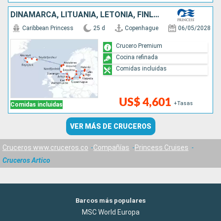
DINAMARCA, LITUANIA, LETONIA, FINLANDIA, ESTONIA, SUECIA, ALEMANIA, NORUEGA, ISLANDIA
Caribbean Princess
25 d
Copenhague
06/05/2028
Crucero Premium
Cocina refinada
Comidas incluidas
US$ 4,601
+Tasas
Comidas incluidas
VER MÁS DE CRUCEROS
Cruceros www.cruceros.co
Compañías
Princess Cruises
Cruceros Artico
Barcos más populares
MSC World Europa