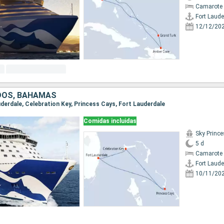
Camarote 
Fort Laude
12/12/20
DOS, BAHAMAS
auderdale, Celebration Key, Princess Cays, Fort Lauderdale
Comidas incluidas
Sky Princ
5 d
Camarote 
Fort Laude
10/11/20