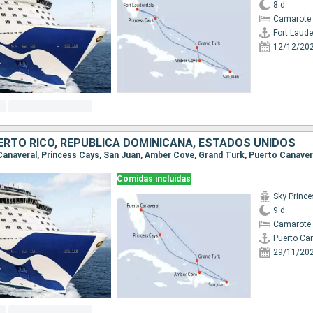
8 d
Camarote 
Fort Laude
12/12/20
RTO RICO, REPÚBLICA DOMINICANA, ESTADOS UNIDOS
o Canaveral, Princess Cays, San Juan, Amber Cove, Grand Turk, Puerto Canaver
Comidas incluidas
Sky Princ
9 d
Camarote 
Puerto Ca
29/11/20