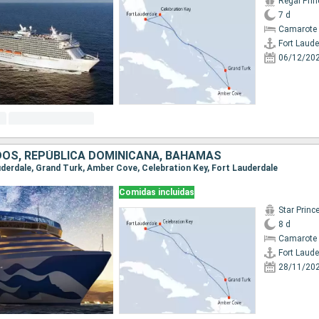
Regal Pri
7 d
Camarote 
Fort Laude
06/12/20
DOS, REPÚBLICA DOMINICANA, BAHAMAS
auderdale, Grand Turk, Amber Cove, Celebration Key, Fort Lauderdale
Comidas incluidas
Star Princ
8 d
Camarote 
Fort Laude
28/11/20