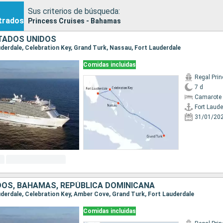
Sus criterios de búsqueda:
trados
Princess Cruises - Bahamas
TADOS UNIDOS
auderdale, Celebration Key, Grand Turk, Nassau, Fort Lauderdale
Comidas incluidas
Regal Pri
7 d
Camarote 
Fort Laude
31/01/20
DOS, BAHAMAS, REPÚBLICA DOMINICANA
auderdale, Celebration Key, Amber Cove, Grand Turk, Fort Lauderdale
Comidas incluidas