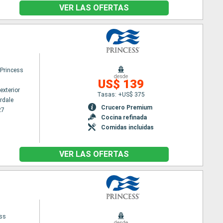
VER LAS OFERTAS
 Princess
desde
US$ 139
exterior
Tasas: +US$ 375
rdale
Crucero Premium
27
Cocina refinada
Comidas incluidas
VER LAS OFERTAS
ess
desde