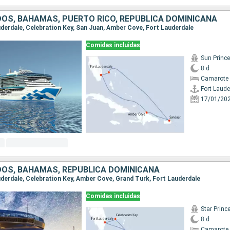
OS, BAHAMAS, PUERTO RICO, REPÚBLICA DOMINICANA
auderdale, Celebration Key, San Juan, Amber Cove, Fort Lauderdale
Comidas incluidas
Sun Princ
8 d
Camarote 
Fort Laude
17/01/20
DOS, BAHAMAS, REPÚBLICA DOMINICANA
auderdale, Celebration Key, Amber Cove, Grand Turk, Fort Lauderdale
Comidas incluidas
Star Princ
8 d
Camarote 