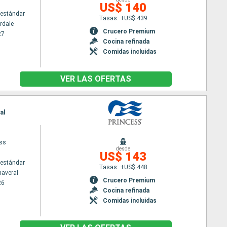
US$ 140
estándar
Tasas: +US$ 439
rdale
Crucero Premium
27
Cocina refinada
Comidas incluidas
VER LAS OFERTAS
al
ess
desde
US$ 143
estándar
Tasas: +US$ 448
naveral
Crucero Premium
26
Cocina refinada
Comidas incluidas