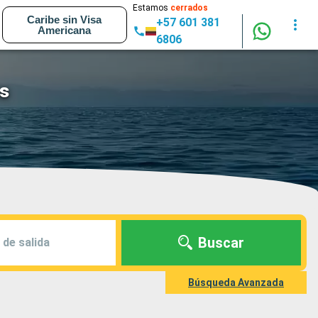
Estamos
cerrados
Caribe sin Visa
+57 601 381
Americana
6806
es
Buscar
 de salida
Búsqueda Avanzada