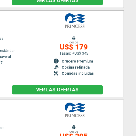
VER LAS OFERTAS
ess
desde
US$ 179
estándar
Tasas: +US$ 345
naveral
Crucero Premium
27
Cocina refinada
Comidas incluidas
VER LAS OFERTAS
ess
desde