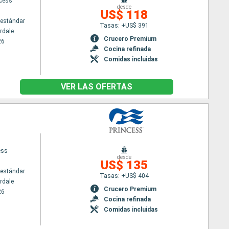
ncess
desde
US$ 118
estándar
Tasas: +US$ 391
rdale
Crucero Premium
26
Cocina refinada
Comidas incluidas
VER LAS OFERTAS
ess
desde
US$ 135
estándar
Tasas: +US$ 404
rdale
Crucero Premium
26
Cocina refinada
Comidas incluidas