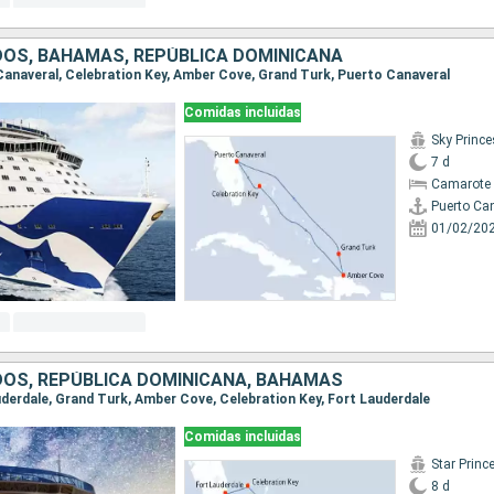
DOS, BAHAMAS, REPÚBLICA DOMINICANA
 Canaveral, Celebration Key, Amber Cove, Grand Turk, Puerto Canaveral
Comidas incluidas
Sky Princ
7 d
Camarote 
Puerto Ca
01/02/20
DOS, REPÚBLICA DOMINICANA, BAHAMAS
auderdale, Grand Turk, Amber Cove, Celebration Key, Fort Lauderdale
Comidas incluidas
Star Princ
8 d