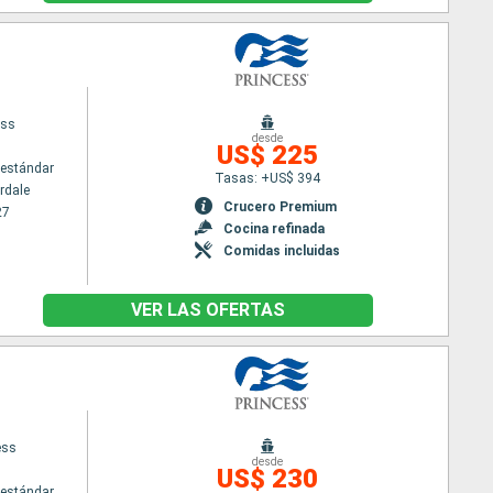
ess
desde
US$ 225
estándar
Tasas: +US$ 394
rdale
Crucero Premium
27
Cocina refinada
Comidas incluidas
VER LAS OFERTAS
ess
desde
US$ 230
estándar