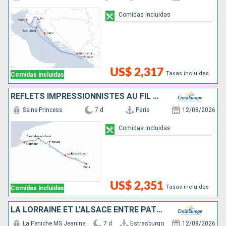
Comidas incluidas
US$ 2,317
Tasas incluidas
Comidas incluidas
REFLETS IMPRESSIONNISTES AU FIL DE LA SEINE
Seine Princess
7 d
Paris
12/08/2026
Comidas incluidas
US$ 2,351
Tasas incluidas
Comidas incluidas
LA LORRAINE ET L'ALSACE ENTRE PATRIMOINE ET SAVOIR-FAIRE, CROISIÈRE DE CHARME SUR LE CANAL DE LA MARNE AU RHIN (FORMULE PORT-PORT)
La Peniche MS Jeanine
7 d
Estrasburgo
12/08/2026