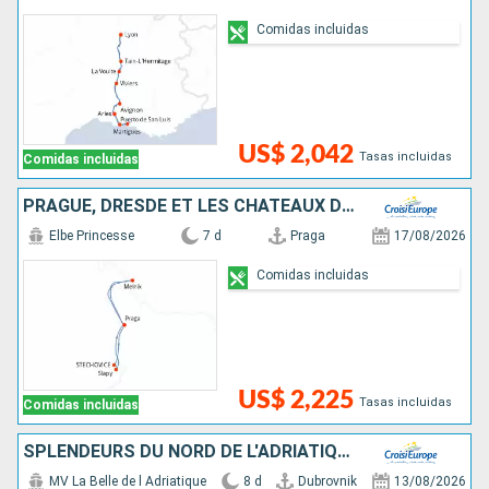
Comidas incluidas
US$ 2,042
Tasas incluidas
Comidas incluidas
PRAGUE, DRESDE ET LES CHÂTEAUX DE BOHÊME, CROISIÈRE INÉDITE SUR L'ELBE ET LA MOLDAU SAUVAGE
Elbe Princesse
7 d
Praga
17/08/2026
Comidas incluidas
US$ 2,225
Tasas incluidas
Comidas incluidas
SPLENDEURS DU NORD DE L'ADRIATIQUE - ESCALES HISTORIQUES ET BEAUTÉS NATURELLES ENTRE CROATIE ET MONTÉNÉGRO (FORMULE PORT//PORT)
MV La Belle de l Adriatique
8 d
Dubrovnik
13/08/2026