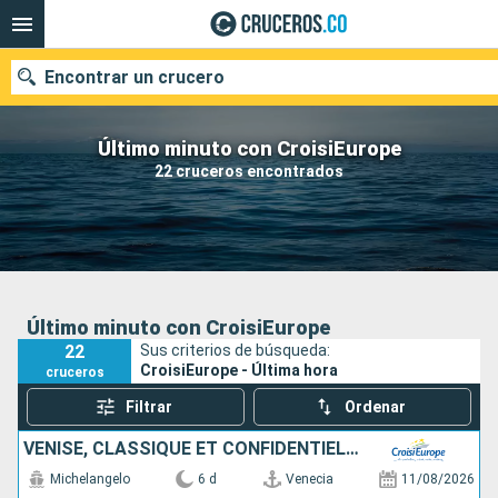
Encontrar un crucero
Último minuto con CroisiEurope
22 cruceros encontrados
Fecha de salida
Buscar
Último minuto con CroisiEurope
22
Sus criterios de búsqueda:
CroisiEurope - Última hora
cruceros
Filtrar
Ordenar
VENISE, CLASSIQUE ET CONFIDENTIELLE
Michelangelo
6 d
Venecia
11/08/2026