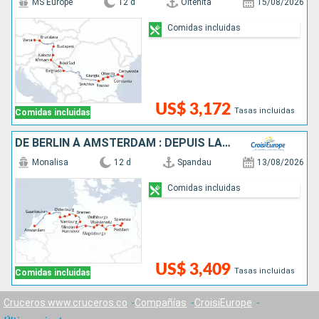
MS Europe
12 d
Oltenita
15/08/2026
Comidas incluidas
US$ 3,172
Tasas incluidas
Comidas incluidas
DE BERLIN À AMSTERDAM : DEPUIS LA CAPITALE ALLEMANDE VERS LA HOLLANDE ET SES CANAUX
Monalisa
12 d
Spandau
13/08/2026
Comidas incluidas
US$ 3,409
Tasas incluidas
Comidas incluidas
Cruceros www.cruceros.co
Compañías
CroisiEurope