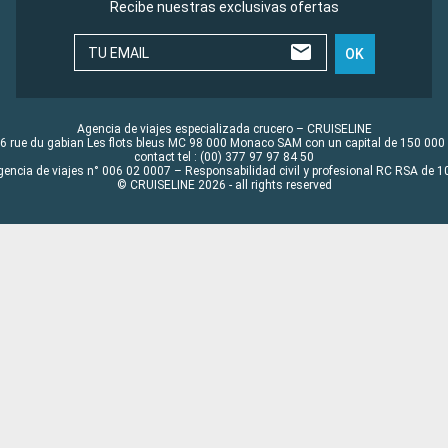
Recibe nuestras exclusivas ofertas
TU EMAIL
OK
Agencia de viajes especializada crucero – CRUISELINE
6 rue du gabian Les flots bleus MC 98 000 Monaco SAM con un capital de 150 000
contact tel : (00) 377 97 97 84 50
gencia de viajes n° 006 02 0007 – Responsabilidad civil y profesional RC RSA de
© CRUISELINE 2026 - all rights reserved