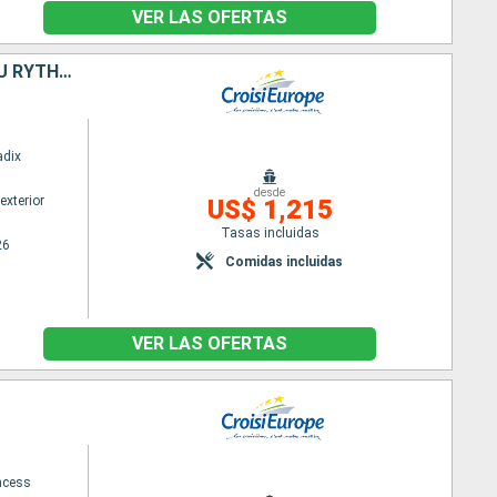
VER LAS OFERTAS
L'ÂME DE NOËL EN ANDALOUSIE : CROISIÈRE AU COEUR DE LA NATIVITÉ, AU RYTHME DES TRADITIONS DE NOËL ESPAGNOLES ET DES MARCHÉS FESTIFS
adix
desde
exterior
US$ 1,215
Tasas incluidas
26
Comidas incluidas
VER LAS OFERTAS
ncess