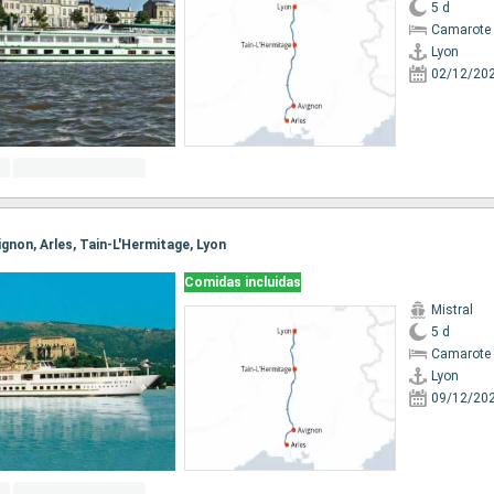
5 d
Camarote 
Lyon
02/12/20
vignon, Arles, Tain-L'Hermitage, Lyon
Comidas incluidas
Mistral
5 d
Camarote 
Lyon
09/12/20