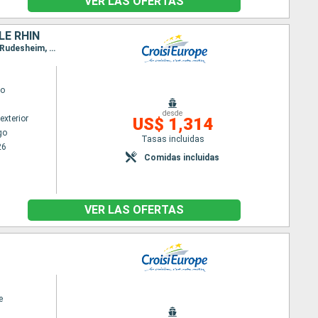
VER LAS OFERTAS
LE RHIN
Itinerario : Estrasburgo, Saint Goarshausen, Rudesheim, Saint Goarshausen, Rudesheim, Mainz, Rudesheim, Mainz, Gambsheim, Estrasburgo, Gambsheim, Estrasburgo
go
desde
exterior
US$ 1,314
go
Tasas incluidas
26
Comidas incluidas
VER LAS OFERTAS
e