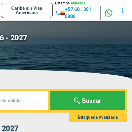
Estamos
abiertos
Caribe sin Visa
+57 601 381
Americana
6806
6 - 2027
Buscar
 de salida
Búsqueda Avanzada
- 2027