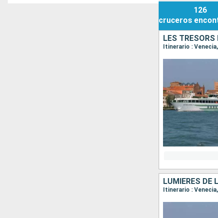
126
cruceros
encon
LES TRÉSORS 
Itinerario : Veneci
LUMIÈRES DE 