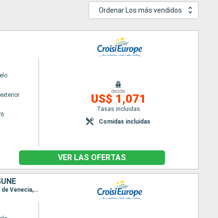
Ordenar Los más vendidos
elo
desde
exterior
US$ 1,071
Tasas incluidas
26
Comidas incluidas
VER LAS OFERTAS
GUNE
Itinerario : Venecia, Laguna de Venecia, Venecia, Mazzorbo, Laguna de Venecia, Chioggia, Laguna de Venecia, Venecia