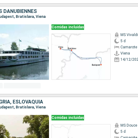
S DANUBIENNES
Budapest, Bratislava, Viena
Comidas incluidas
MS Vivaldi
5 d
Camarote 
Viena
14/12/20
GRÍA, ESLOVAQUIA
Budapest, Bratislava, Viena
Comidas incluidas
MS Douce 
5 d
Camarote 