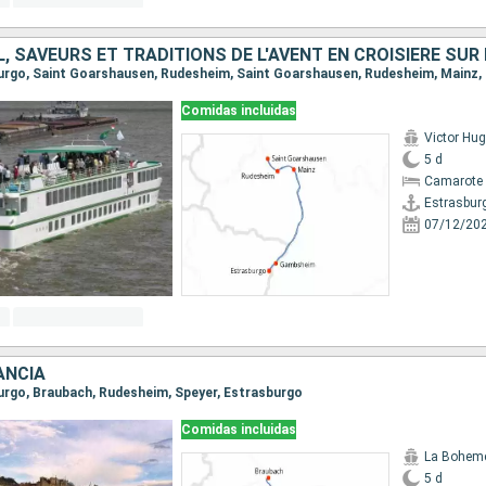
, SAVEURS ET TRADITIONS DE L'AVENT EN CROISIÈRE SUR 
Comidas incluidas
Victor Hu
5 d
Camarote 
Estrasbur
07/12/20
ANCIA
burgo, Braubach, Rudesheim, Speyer, Estrasburgo
Comidas incluidas
La Bohem
5 d