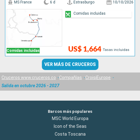
MS France
6 d
Estrasburgo
10/10/2026
Comidas incluidas
US$ 1,664
Tasas incluidas
Comidas incluidas
VER MÁS DE CRUCEROS
Cruceros www.cruceros.co
Compañías
CroisiEurope
Salida en octubre 2026 - 2027
Barcos más populares
MSC World Europa
Icon of the Seas
Costa Toscana