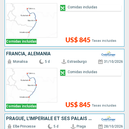
Comidas incluidas
US$ 845
Tasas incluidas
Comidas incluidas
FRANCIA, ALEMANIA
Monalisa
5 d
Estrasburgo
31/10/2026
Comidas incluidas
US$ 845
Tasas incluidas
Comidas incluidas
PRAGUE, L'IMPÉRIALE ET SES PALAIS D'EXCEPTION, UNE CROISIÈRE DANS L'INTIMITÉ DES GRANDES FAMILLES ARISTOCRATIQUES
Elbe Princesse
5 d
Praga
28/10/2026