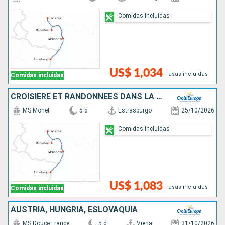
Comidas incluidas
US$ 1,034
Tasas incluidas
Comidas incluidas
CROISIÈRE ET RANDONNÉES DANS LA VALLÉE DU RHIN - HISTOIRE, TRADITIONS ET AMBIANCE RHÉNANE
MS Monet
5 d
Estrasburgo
25/10/2026
Comidas incluidas
US$ 1,083
Tasas incluidas
Comidas incluidas
AUSTRIA, HUNGRÍA, ESLOVAQUIA
MS Douce France
5 d
Viena
31/10/2026