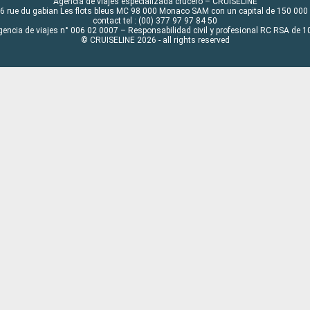
Agencia de viajes especializada crucero – CRUISELINE
6 rue du gabian Les flots bleus MC 98 000 Monaco SAM con un capital de 150 000
contact tel : (00) 377 97 97 84 50
gencia de viajes n° 006 02 0007 – Responsabilidad civil y profesional RC RSA de
© CRUISELINE 2026 - all rights reserved