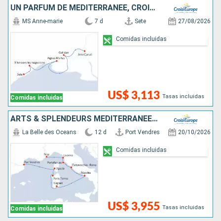
UN PARFUM DE MÉDITERRANÉE, CROISIÈRE AUTHENTIQUE AU C½UR DE LA PROVENCE ET DE LA CAMARGUE
MS Anne-marie
7 d
Sete
27/08/2026
Comidas incluidas
US$ 3,113
Tasas incluidas
Comidas incluidas
ARTS & SPLENDEURS MÉDITERRANÉENNES : CORSE, SARDAIGNE ET PARFUMS D'ITALIE - ESCALES D'EXCEPTION DE NAPOLÉON AUX MÉDICIS : ROME, PISE, NAPLES, CASTELSARDO ET AJACCIO (FORMULE PORT-PORT)
La Belle des Oceans
12 d
Port Vendres
20/10/2026
Comidas incluidas
US$ 3,955
Tasas incluidas
Comidas incluidas