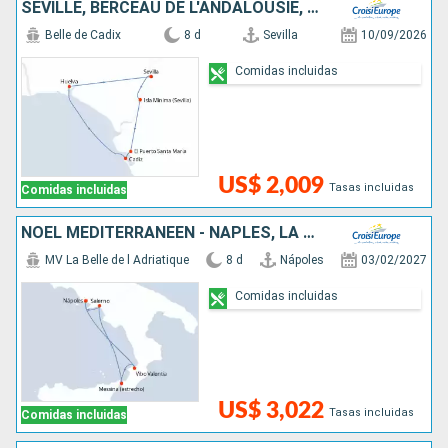
SÉVILLE, BERCEAU DE L'ANDALOUSIE, HUELVA, SUR LES PAS DE CHRISTOPHE COLOMB ET LE CHARME TYPIQUE DE CADIX
Belle de Cadix
8 d
Sevilla
10/09/2026
Comidas incluidas
US$ 2,009
Tasas incluidas
Comidas incluidas
NOËL MÉDITERRANÉEN - NAPLES, LA CÔTE AMALFITAINE ET LA SICILE
MV La Belle de l Adriatique
8 d
Nápoles
03/02/2027
Comidas incluidas
US$ 3,022
Tasas incluidas
Comidas incluidas