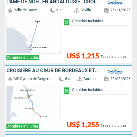
L'ÂME DE NOËL EN ANDALOUSIE : CROISIÈRE AU COEUR DE LA NATIVITÉ, AU RYTHME DES TRADITIONS DE NOËL ESPAGNOLES ET DES MARCHÉS FESTIFS
Belle de Cadix
6 d
Sevilla
25/11/2026
Comidas incluidas
US$ 1,215
Tasas incluidas
Comidas incluidas
CROISIÈRE AU C½UR DE BORDEAUX ET SA RÉGION : ITINÉRAIRE DÉCOUVERTE
MS Cyrano de Bergerac
6 d
Burdeos
23/08/2026
Comidas incluidas
US$ 1,255
Tasas incluidas
Comidas incluidas