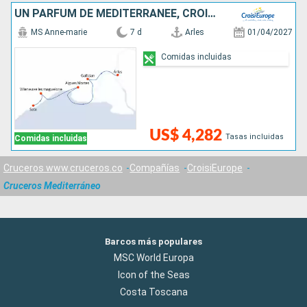
UN PARFUM DE MÉDITERRANÉE, CROISIÈRE AUTHENTIQUE AU C½UR DE LA PROVENCE ET DE LA CAMARGUE
MS Anne-marie
7 d
Arles
01/04/2027
Comidas incluidas
US$ 4,282
Tasas incluidas
Comidas incluidas
Cruceros www.cruceros.co
Compañías
CroisiEurope
Cruceros Mediterráneo
Barcos más populares
MSC World Europa
Icon of the Seas
Costa Toscana