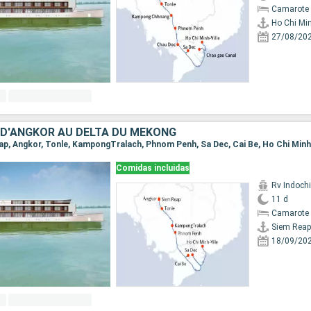
Camarote 
Ho Chi Min
27/08/20
D'ANGKOR AU DELTA DU MÉKONG
eap, Angkor, Tonle, KampongTralach, Phnom Penh, Sa Dec, Cai Be, Ho Chi Minh-
Comidas incluidas
Rv Indochi
11 d
Camarote 
Siem Reap
18/09/20