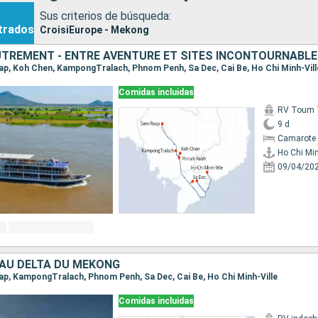
Sus criterios de búsqueda:
trados
CroisiEurope - Mekong
TREMENT - ENTRE AVENTURE ET SITES INCONTOURNABL
Reap, Koh Chen, KampongTralach, Phnom Penh, Sa Dec, Cai Be, Ho Chi Minh-Vill
Comidas incluidas
RV Toum T
9 d
Camarote 
Ho Chi Min
09/04/20
 AU DELTA DU MÉKONG
eap, KampongTralach, Phnom Penh, Sa Dec, Cai Be, Ho Chi Minh-Ville
Comidas incluidas