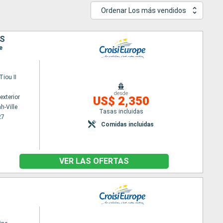
Ordenar Los más vendidos
ES
e
iou II
desde
exterior
US$ 2,350
h-Ville
Tasas incluidas
27
Comidas incluidas
VER LAS OFERTAS