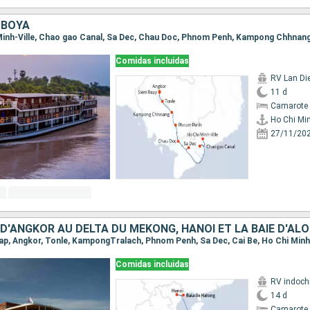
MBOYA
Comidas incluidas
RV Lan Di
11 d
Camarote 
Ho Chi Min
27/11/20
Comidas incluidas
RV indoch
14 d
Camarote 