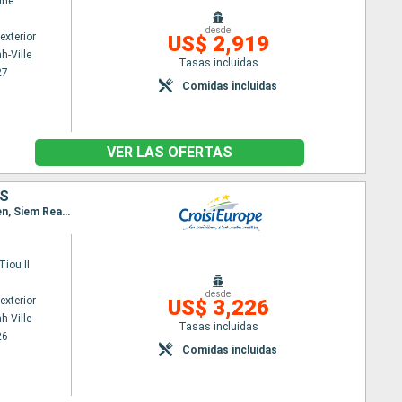
ine
desde
exterior
US$ 2,919
h-Ville
Tasas incluidas
27
Comidas incluidas
VER LAS OFERTAS
ES
Itinerario : Ho Chi Minh-Ville, Cai Be, Sa Dec, Chau Doc, Phnom Penh, Kampong Chhnang, Koh Chen, Siem Reap, Angkor, Siem Reap, Angkor
iou II
desde
exterior
US$ 3,226
h-Ville
Tasas incluidas
26
Comidas incluidas