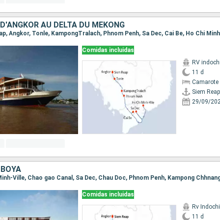
D'ANGKOR AU DELTA DU MÉKONG
eap, Angkor, Tonle, KampongTralach, Phnom Penh, Sa Dec, Cai Be, Ho Chi Minh-
Comidas incluidas
RV indoch
11 d
Camarote 
Siem Reap
29/09/20
MBOYA
Comidas incluidas
Rv Indochi
11 d