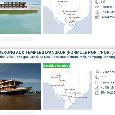
9 d
Camarote 
Ho Chi Min
16/04/20
 MÉKONG AUX TEMPLES D'ANGKOR (FORMULE PORT/PORT)
Comidas incluidas
RV indoch
11 d
Camarote 
Ho Chi Min
25/10/20