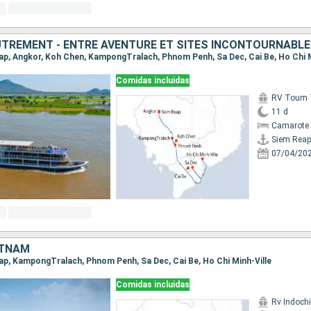
TREMENT - ENTRE AVENTURE ET SITES INCONTOURNABL
Reap, Angkor, Koh Chen, KampongTralach, Phnom Penh, Sa Dec, Cai Be, Ho Chi M
Comidas incluidas
RV Toum T
11 d
Camarote 
Siem Reap
07/04/20
ETNAM
eap, KampongTralach, Phnom Penh, Sa Dec, Cai Be, Ho Chi Minh-Ville
Comidas incluidas
Rv Indochi