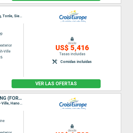
Itinerario : Ho Chi Minh-Ville, Chao gao Canal, Sa Dec, Chau Doc, Phnom Penh, Kampong Chhnang, Tonle, Siem Reap, Angkor, Siem Reap
ep
desde
exterior
US$ 5,416
h-Ville
Tasas incluidas
26
Comidas incluidas
VER LAS OFERTAS
DES TEMPLES D'ANGKOR AU DELTA DU MÉKONG, HANOÏ ET LA BAIE D'ALONG (FORMULE PORT/PORT)
Itinerario : Siem Reap, Angkor, Tonle, KampongTralach, Phnom Penh, Sa Dec, Cai Be, Ho Chi Minh-Ville, Hanoï, Baia de Halong, Hanoï
ine
desde
exterior