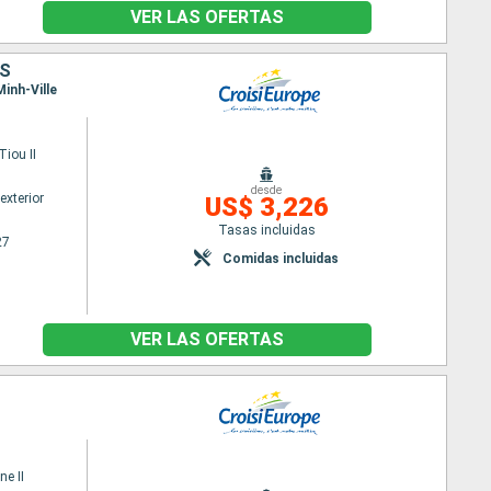
VER LAS OFERTAS
ES
inh-Ville
iou II
desde
exterior
US$ 3,226
Tasas incluidas
27
Comidas incluidas
VER LAS OFERTAS
ne II