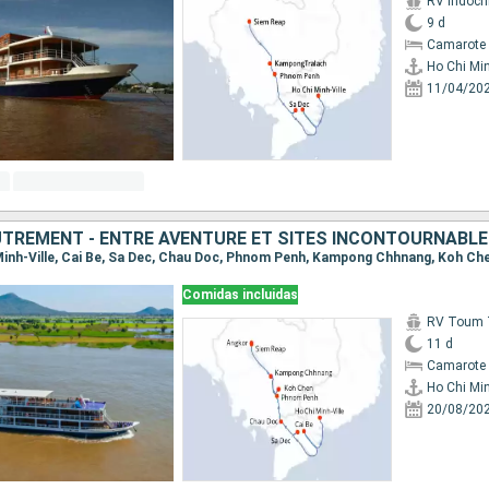
RV indoch
9 d
Camarote 
Ho Chi Min
11/04/20
TREMENT - ENTRE AVENTURE ET SITES INCONTOURNABL
Comidas incluidas
RV Toum T
11 d
Camarote 
Ho Chi Min
20/08/20