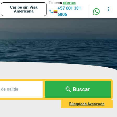
Estamos
abiertos
Caribe sin Visa
+57 601 381
Americana
6806
Buscar
 de salida
Búsqueda Avanzada