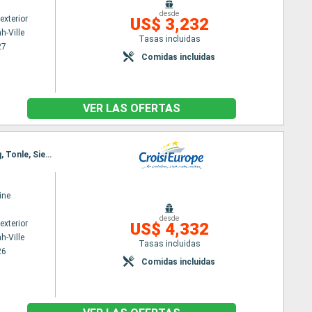
desde
exterior
US$ 3,232
h-Ville
Tasas incluidas
27
Comidas incluidas
VER LAS OFERTAS
Itinerario : Ho Chi Minh-Ville, Chao gao Canal, Sa Dec, Chau Doc, Phnom Penh, Kampong Chhnang, Tonle, Siem Reap, Angkor, Siem Reap
ine
desde
exterior
US$ 4,332
h-Ville
Tasas incluidas
26
Comidas incluidas