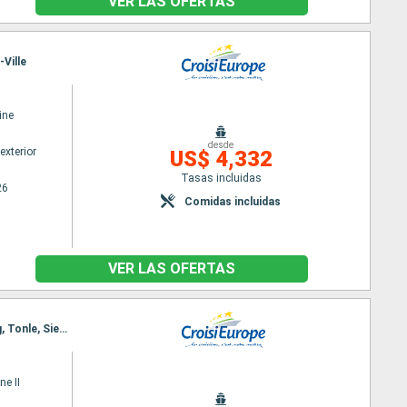
VER LAS OFERTAS
Ville
ine
desde
exterior
US$ 4,332
Tasas incluidas
26
Comidas incluidas
VER LAS OFERTAS
Itinerario : Ho Chi Minh-Ville, Chao gao Canal, Sa Dec, Chau Doc, Phnom Penh, Kampong Chhnang, Tonle, Siem Reap, Angkor, Siem Reap
ne II