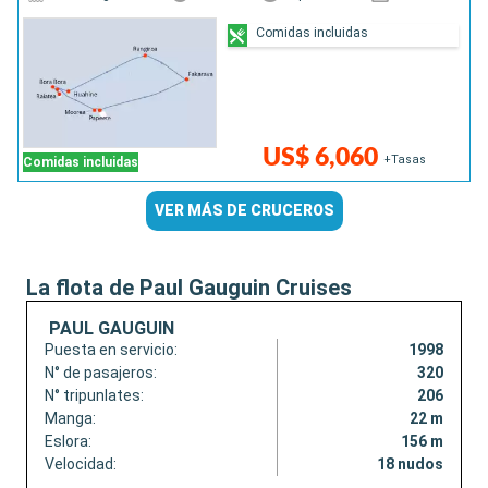
Comidas incluidas
US$ 6,060
+Tasas
Comidas incluidas
VER MÁS DE CRUCEROS
La flota de Paul Gauguin Cruises
PAUL GAUGUIN
Puesta en servicio:
1998
N° de pasajeros:
320
N° tripunlates:
206
Manga:
22 m
Eslora:
156 m
Velocidad:
18 nudos