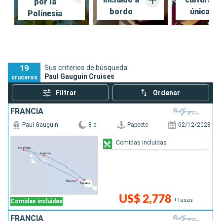
por la
bordo
única
Polinesia
19
Sus criterios de búsqueda:
Paul Gauguin Cruises
cruceros
Filtrar
Ordenar
FRANCIA
Paul Gauguin
8 d
Papeete
02/12/2028
Comidas incluidas
US$ 2,778
+Tasas
Comidas incluidas
FRANCIA