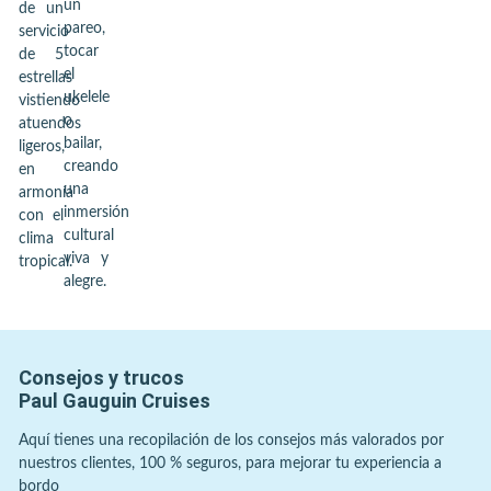
un
de un
pareo,
servicio
tocar
de 5
el
estrellas
ukelele
vistiendo
o
atuendos
bailar,
ligeros,
creando
en
una
armonía
inmersión
con el
cultural
clima
viva y
tropical.
alegre.
Consejos y trucos
Paul Gauguin Cruises
Aquí tienes una recopilación de los consejos más valorados por
nuestros clientes, 100 % seguros, para mejorar tu experiencia a
bordo