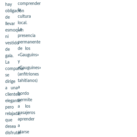
comprender
hay
la
obligación
cultura
de
local.
llevar
La
esmoquin
presencia
ni
permanente
vestido
de los
de
«Gauguins»
gala.
y
La
«Gauguines»
compañía
(anfitriones
se
tahitianos)
dirige
a
a una
bordo
clientela
permite
elegante
a los
pero
pasajeros
relajada,
aprender
que
a
desea
atarse
disfrutar