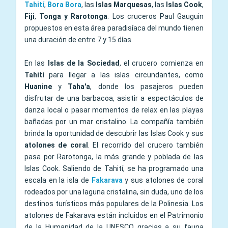
Tahití
,
Bora Bora
, las
Islas Marquesas
, las
Islas Cook
,
Fiji
,
Tonga
y
Rarotonga
. Los cruceros Paul Gauguin
propuestos en esta área paradisíaca del mundo tienen
una duración de entre 7 y 15 días.
En las
Islas de la Sociedad
, el crucero comienza en
Tahití
para llegar a las islas circundantes, como
Huanine
y
Taha'a
, donde los pasajeros pueden
disfrutar de una barbacoa, asistir a espectáculos de
danza local o pasar momentos de relax en las playas
bañadas por un mar cristalino. La compañía también
brinda la oportunidad de descubrir las Islas Cook y sus
atolones de coral
. El recorrido del crucero también
pasa por Rarotonga, la más grande y poblada de las
Islas Cook. Saliendo de Tahití, se ha programado una
escala en la isla de
Fakarava
y sus atolones de coral
rodeados por una laguna cristalina, sin duda, uno de los
destinos turísticos más populares de la Polinesia. Los
atolones de Fakarava están incluidos en el Patrimonio
de la Humanidad de la UNESCO gracias a su fauna