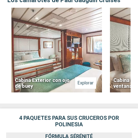
Los camarotes de Paul Gauguin Cruises
Cabina Exterior con ojo
Cabina ext
Explorar
de buey
ventana
4 PAQUETES PARA SUS CRUCEROS POR
POLINESIA
FÓRMULA SÉRÉNITÉ