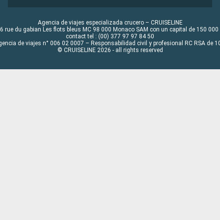
Agencia de viajes especializada crucero – CRUISELINE
6 rue du gabian Les flots bleus MC 98 000 Monaco SAM con un capital de 150 000
contact tel : (00) 377 97 97 84 50
gencia de viajes n° 006 02 0007 – Responsabilidad civil y profesional RC RSA de
© CRUISELINE 2026 - all rights reserved