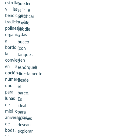
estrellas
pueden
y las
salir a
bendiciones
practicar
tradicionales
kayak,
polinesias
paddle
organizadas
o
a
buceo
bordo
(con
la
tanques
convierten
o
en la
esnórquel)
opción
directamente
número
desde
uno
el
para
barco.
lunas
Es
de
ideal
miel o
para
aniversarios
quienes
de
desean
boda.
explorar