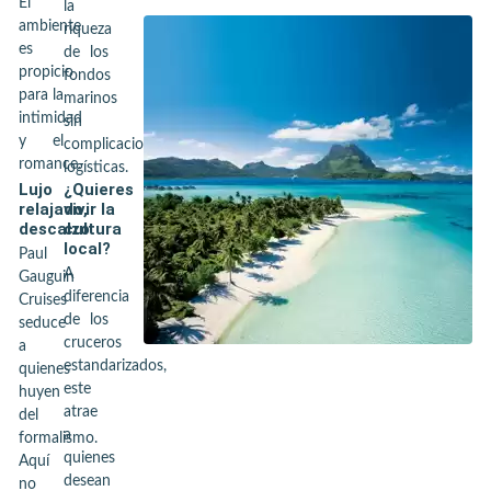
El
la
ambiente
riqueza
es
de los
propicio
fondos
para la
marinos
intimidad
sin
y el
complicaciones
romance.
logísticas.
Lujo
¿Quieres
relajado,
vivir la
descalzo
cultura
local?
Paul
A
Gauguin
diferencia
Cruises
de los
seduce
cruceros
a
estandarizados,
quienes
este
huyen
atrae
del
a
formalismo.
quienes
Aquí
desean
no