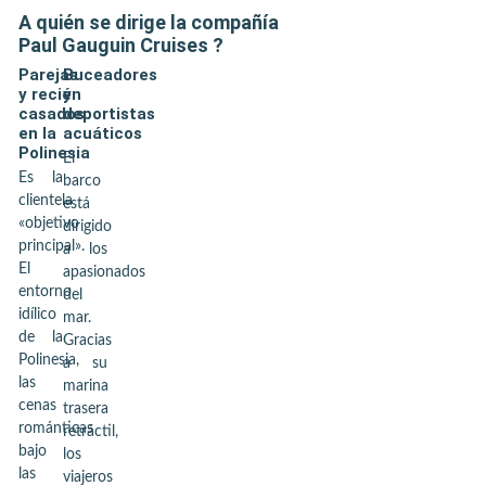
A quién se dirige la compañía
Paul Gauguin Cruises
?
Parejas
Buceadores
y recién
y
casados
deportistas
en la
acuáticos
Polinesia
El
Es la
barco
clientela
está
«objetivo
dirigido
principal».
a los
El
apasionados
entorno
del
idílico
mar.
de la
Gracias
Polinesia,
a su
las
marina
cenas
trasera
románticas
retráctil,
bajo
los
las
viajeros