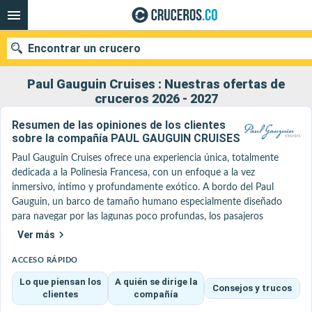
Encontrar un crucero
Paul Gauguin Cruises : Nuestras ofertas de
cruceros 2026 - 2027
Resumen de las opiniones de los clientes
sobre la compañía PAUL GAUGUIN CRUISES
Fecha de salida
Paul Gauguin Cruises ofrece una experiencia única, totalmente 
Buscar
dedicada a la Polinesia Francesa, con un enfoque a la vez 
inmersivo, íntimo y profundamente exótico. A bordo del Paul 
Gauguin, un barco de tamaño humano especialmente diseñado 
para navegar por las lagunas poco profundas, los pasajeros 
acceden a islas vírgenes y fondeaderos exclusivos, lo más cerca 
Ver más
posible de paisajes paradisíacos. Recientemente renovado (refit), el 
barco ofrece hoy un confort modernizado al tiempo que conserva 
ACCESO RÁPIDO
su atmósfera elegante y acogedora.

Lo que piensan los
A quién se dirige la
Consejos y trucos
Integrada en el grupo Ponant, la compañía se beneficia de los 
clientes
compañía
mismos altos estándares en materia de servicio personalizado y 