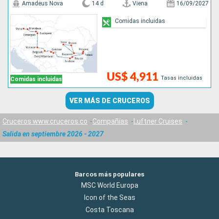
Amadeus Nova
14 d
Viena
16/09/2027
Comidas incluidas
US$ 4,911
Tasas incluidas
Comidas incluidas
VER MÁS DE CRUCEROS
Cruceros www.cruceros.co
Compañías
Luftner Cruises
Salida en septiembre 2026 - 2027
Barcos más populares
MSC World Europa
Icon of the Seas
Costa Toscana