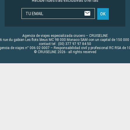
Recibe nuestras exclusivas ofertas
TU EMAIL
OK
Agencia de viajes especializada crucero – CRUISELINE
6 rue du gabian Les flots bleus MC 98 000 Monaco SAM con un capital de 150 000
contact tel : (00) 377 97 97 84 50
gencia de viajes n° 006 02 0007 – Responsabilidad civil y profesional RC RSA de
© CRUISELINE 2026 - all rights reserved