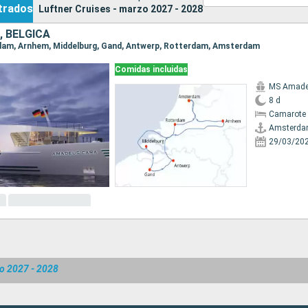
trados
Luftner Cruises - marzo 2027 - 2028
, BÉLGICA
rdam, Arnhem, Middelburg, Gand, Antwerp, Rotterdam, Amsterdam
Comidas incluidas
MS Amade
8 d
Camarote 
Amsterd
29/03/20
o 2027 - 2028