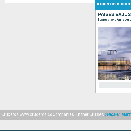
cruceros
encon
PAISES BAJOS
Itinerario : Amste
Cruceros www.cruceros.co
Compañías
Luftner Cruises
Salida en marz