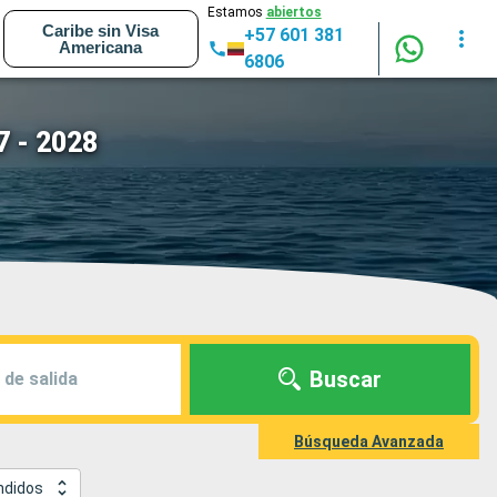
Estamos
abiertos
Caribe sin Visa
+57 601 381
Americana
6806
7 - 2028
Buscar
 de salida
Búsqueda Avanzada
ndidos