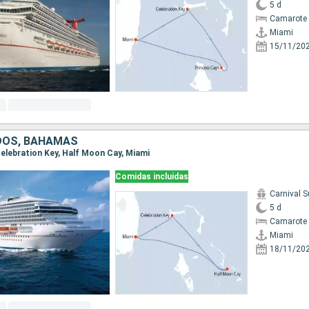
5 d
Camarote 
Miami
15/11/20
DOS, BAHAMAS
 Celebration Key, Half Moon Cay, Miami
Comidas incluidas
Carnival S
5 d
Camarote 
Miami
18/11/20