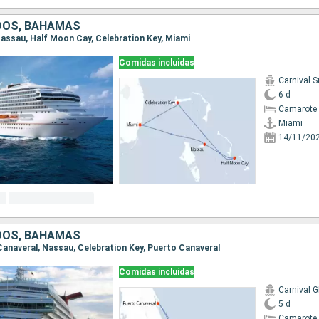
DOS, BAHAMAS
 Nassau, Half Moon Cay, Celebration Key, Miami
Comidas incluidas
Carnival S
6 d
Camarote 
Miami
14/11/20
DOS, BAHAMAS
 Canaveral, Nassau, Celebration Key, Puerto Canaveral
Comidas incluidas
Carnival G
5 d
Camarote 