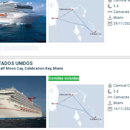
Carnival S
5 d
Camarote 
Miami
29/11/20
TADOS UNIDOS
 Half Moon Cay, Celebration Key, Miami
Comidas incluidas
Carnival 
5 d
Camarote 
Miami
16/11/20