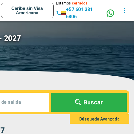
Estamos
cerrados
Caribe sin Visa
+57 601 381
Americana
6806
- 2027
Buscar
 de salida
Búsqueda Avanzada
27