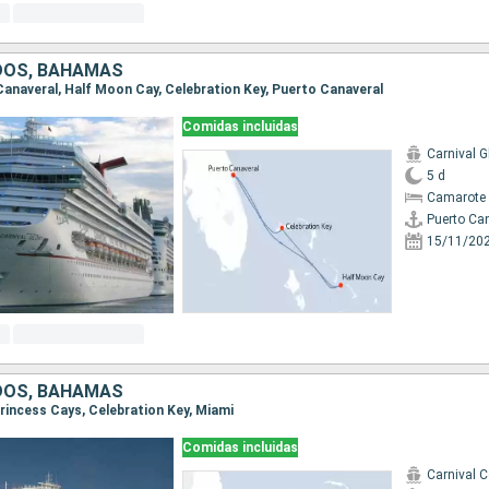
DOS, BAHAMAS
 Canaveral, Half Moon Cay, Celebration Key, Puerto Canaveral
Comidas incluidas
Carnival G
5 d
Camarote 
Puerto Ca
15/11/20
DOS, BAHAMAS
 Princess Cays, Celebration Key, Miami
Comidas incluidas
Carnival 