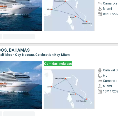
Camarote 
Miami
08/11/20
DOS, BAHAMAS
 Half Moon Cay, Nassau, Celebration Key, Miami
Comidas incluidas
Carnival S
6 d
Camarote 
Miami
13/11/20