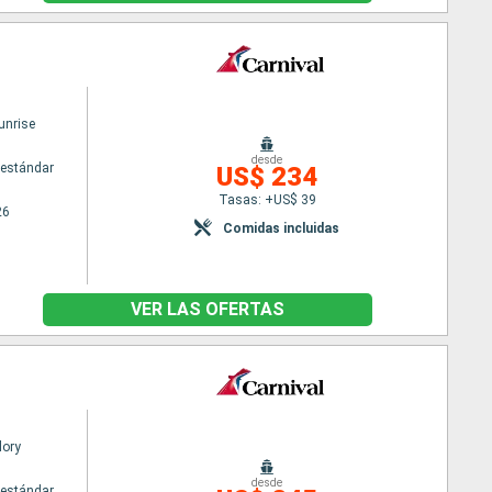
unrise
desde
estándar
US$ 234
Tasas: +US$ 39
26
Comidas incluidas
VER LAS OFERTAS
lory
desde
estándar