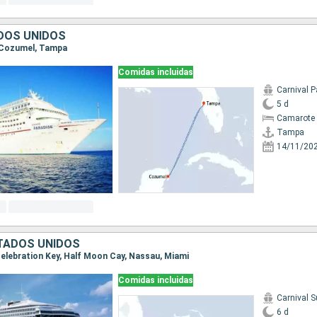
DOS UNIDOS
, Cozumel, Tampa
Comidas incluidas
Carnival P
5 d
Camarote 
Tampa
14/11/20
TADOS UNIDOS
 Celebration Key, Half Moon Cay, Nassau, Miami
Comidas incluidas
Carnival S
6 d