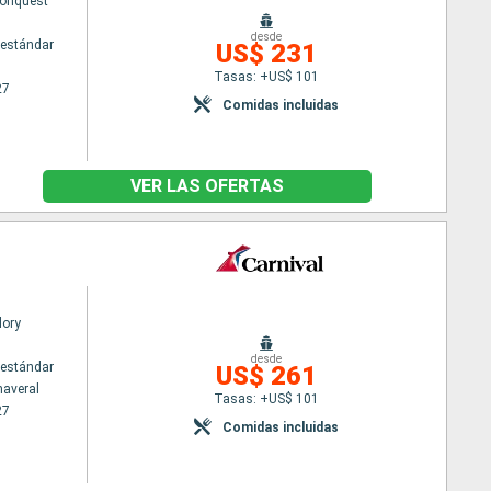
Conquest
desde
estándar
US$ 231
Tasas: +US$ 101
27
Comidas incluidas
VER LAS OFERTAS
lory
desde
estándar
US$ 261
naveral
Tasas: +US$ 101
27
Comidas incluidas