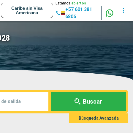
Estamos
abiertos
Caribe sin Visa
+57 601 381
Americana
6806
028
Buscar
 de salida
Búsqueda Avanzada