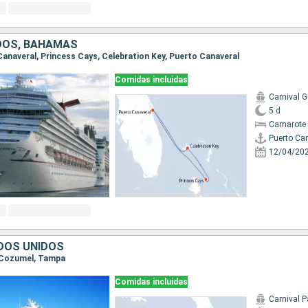
DOS, BAHAMAS
 Canaveral, Princess Cays, Celebration Key, Puerto Canaveral
Comidas incluidas
Carnival G
5 d
Camarote 
Puerto Ca
12/04/20
DOS UNIDOS
, Cozumel, Tampa
Comidas incluidas
Carnival P