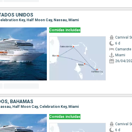
TADOS UNIDOS
 Celebration Key, Half Moon Cay, Nassau, Miami
Comidas incluidas
Carnival S
6 d
Camarote 
Miami
26/04/20
DOS, BAHAMAS
 Nassau, Half Moon Cay, Celebration Key, Miami
Comidas incluidas
Carnival S
6 d