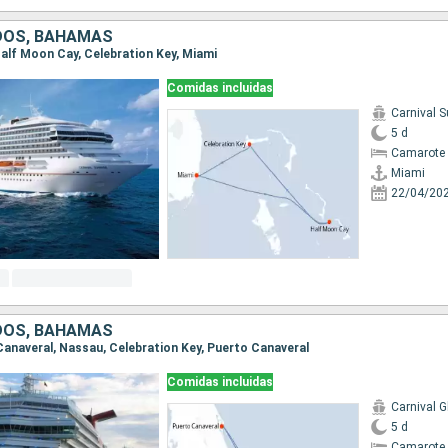
DOS, BAHAMAS
 Half Moon Cay, Celebration Key, Miami
Comidas incluidas
Carnival S
5 d
Camarote 
Miami
22/04/20
DOS, BAHAMAS
 Canaveral, Nassau, Celebration Key, Puerto Canaveral
Comidas incluidas
Carnival G
5 d
Camarote 