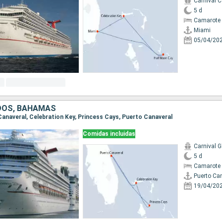
Carnival 
5 d
Camarote 
Miami
05/04/20
DOS, BAHAMAS
 Canaveral, Celebration Key, Princess Cays, Puerto Canaveral
Comidas incluidas
Carnival G
5 d
Camarote 
Puerto Ca
19/04/20