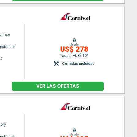
unrise
desde
estándar
US$ 278
Tasas: +US$ 101
27
Comidas incluidas
VER LAS OFERTAS
lory
desde
estándar