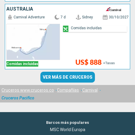
AUSTRALIA
Carnival Adventure
7 d
Sidney
30/10/2027
Comidas incluidas
US$ 888
+Tasas
Comidas incluidas
VER MÁS DE CRUCEROS
Cruceros www.cruceros.co
Compañías
Carnival
Cruceros Pacifico
Barcos más populares
MSC World Europa