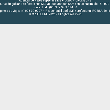
Agencia de viajes especializada crucero – CRUISELINE
6 rue du gabian Les flots bleus MC 98 000 Monaco SAM con un capital de 150 000
contact tel : (00) 377 97 97 84 50
gencia de viajes n° 006 02 0007 – Responsabilidad civil y profesional RC RSA de
© CRUISELINE 2026 - all rights reserved