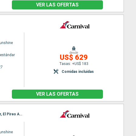
VER LAS OFERTAS
Sunshine
desde
estándar
US$ 629
Tasas: +US$ 183
27
Comidas incluidas
VER LAS OFERTAS
Itinerario : Barcelona, Civitavecchia - Roma, Salerno, Marsella, Mykonos, Genova, Mykonos, Izmir, El Pireo Atenas, Corfú, Bar, La Valetta, Bari, La Valetta, Palma de Mallorca, Nápoles, Palma de Mallorca, Barcelona, Civitavecchia - Roma, Barcelona
Sunshine