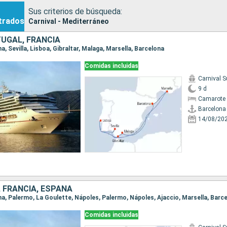
Sus criterios de búsqueda:
trados
Carnival - Mediterráneo
UGAL, FRANCIA
na, Sevilla, Lisboa, Gibraltar, Malaga, Marsella, Barcelona
Comidas incluidas
Carnival 
9 d
Camarote 
Barcelona
14/08/20
, FRANCIA, ESPAÑA
ona, Palermo, La Goulette, Nápoles, Palermo, Nápoles, Ajaccio, Marsella, Barc
Comidas incluidas