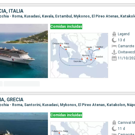
IA, ITALIA
Comidas incluidas
Legend
13 d
Camarote 
Civitavecc
11/10/20
ÍA, GRECIA
Comidas incluidas
Carnival M
11 d
Camarote 