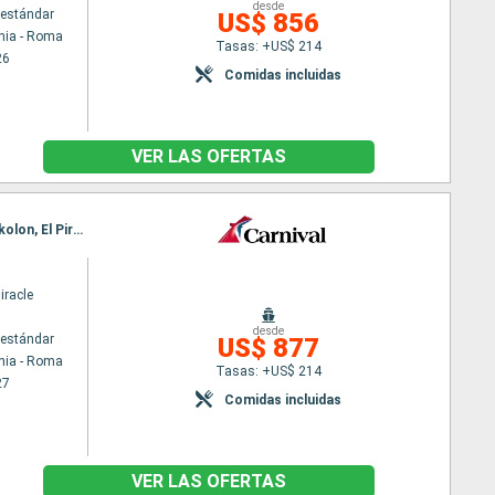
desde
estándar
US$ 856
hia - Roma
Tasas: +US$ 214
26
Comidas incluidas
VER LAS OFERTAS
Itinerario : Civitavecchia - Roma, Kusadasi, Souda bay, Kusadasi, Mykonos, El Pireo Atenas, Katakolon, El Pireo Atenas, Katakolon, Nápoles, Civitavecchia - Roma, Nápoles, Civitavecchia - Roma
iracle
desde
estándar
US$ 877
hia - Roma
Tasas: +US$ 214
27
Comidas incluidas
VER LAS OFERTAS