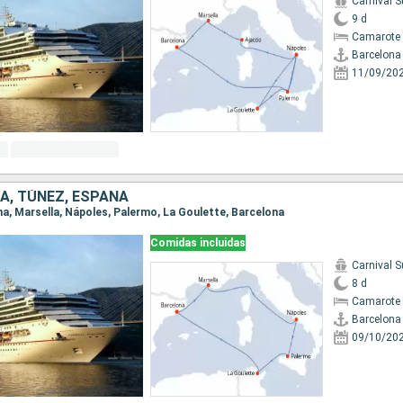
Carnival 
9 d
Camarote 
Barcelona
11/09/20
IA, TÚNEZ, ESPAÑA
ona, Marsella, Nápoles, Palermo, La Goulette, Barcelona
Comidas incluidas
Carnival 
8 d
Camarote 
Barcelona
09/10/20