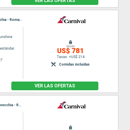
VER LAS OFERTAS
Itinerario : Barcelona, La Goulette, La Valetta, Nápoles, Civitavecchia - Roma, Livorno, Civitavecchia - Roma, Livorno, Marsella, Barcelona, Marsella, Barcelona
Sunshine
desde
estándar
US$ 781
Tasas: +US$ 214
27
Comidas incluidas
VER LAS OFERTAS
Itinerario : Civitavecchia - Roma, Kusadasi, Mykonos, El Pireo Atenas, Katakolon, Nápoles, Civitavecchia - Roma