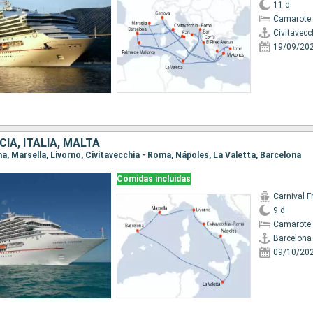
11 d
Camarote 
Civitavecc
19/09/20
IA, ITALIA, MALTA
ona, Marsella, Livorno, Civitavecchia - Roma, Nápoles, La Valetta, Barcelona
Comidas incluidas
Carnival 
9 d
Camarote 
Barcelona
09/10/20