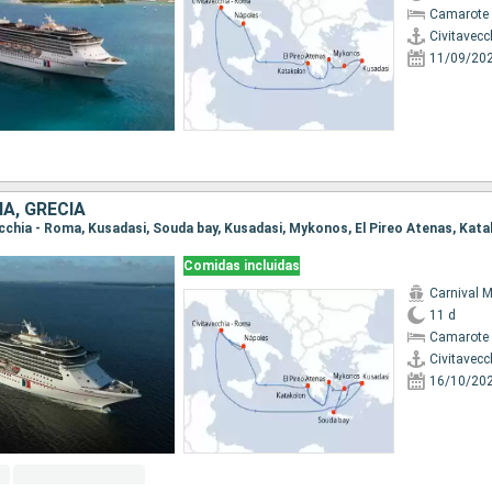
Camarote 
Civitavecc
11/09/20
ÍA, GRECIA
Comidas incluidas
Carnival M
11 d
Camarote 
Civitavecc
16/10/20