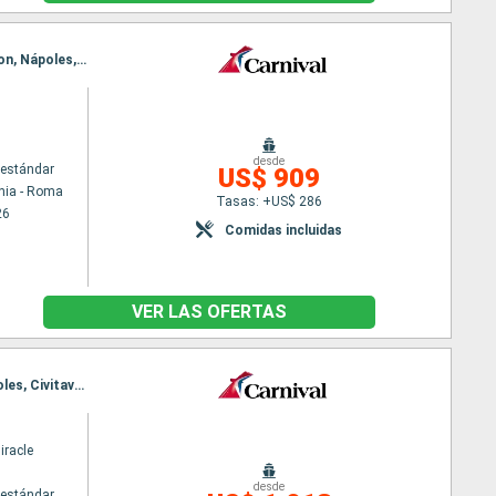
Itinerario : Civitavecchia - Roma, Kusadasi, Kavala, Estambul, Mykonos, El Pireo Atenas, Katakolon, Nápoles, Civitavecchia - Roma
desde
estándar
US$ 909
hia - Roma
Tasas: +US$ 286
26
Comidas incluidas
VER LAS OFERTAS
Itinerario : Civitavecchia - Roma, Santoríni, Kusadasi, Mykonos, El Pireo Atenas, Katakolon, Nápoles, Civitavecchia - Roma
iracle
desde
estándar