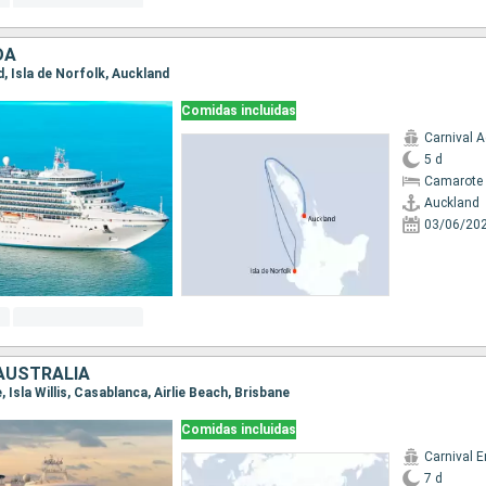
DA
d, Isla de Norfolk, Auckland
Comidas incluidas
Carnival 
5 d
Camarote 
Auckland
03/06/20
AUSTRALIA
e, Isla Willis, Casablanca, Airlie Beach, Brisbane
Comidas incluidas
Carnival 
7 d