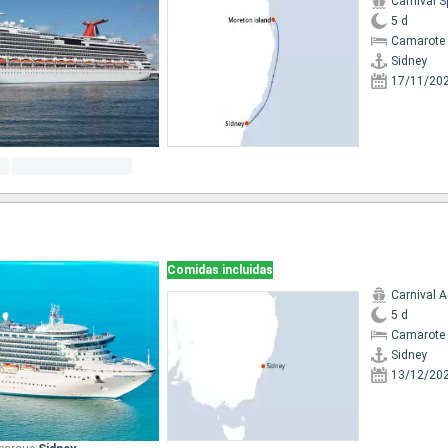
Carnival S
5 d
Camarote 
Sidney
17/11/20
Comidas incluidas
Carnival 
5 d
Camarote 
Sidney
13/12/20