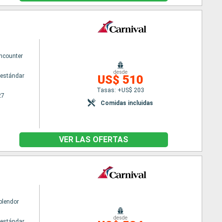
Encounter
desde
estándar
US$ 510
Tasas: +US$ 203
27
Comidas incluidas
VER LAS OFERTAS
plendor
desde
estándar