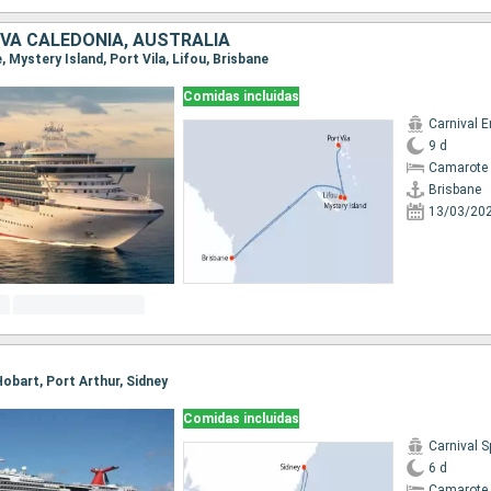
VA CALEDONIA, AUSTRALIA
e, Mystery Island, Port Vila, Lifou, Brisbane
Comidas incluidas
Carnival 
9 d
Camarote 
Brisbane
13/03/20
 Hobart, Port Arthur, Sidney
Comidas incluidas
Carnival S
6 d
Camarote 