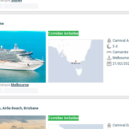
barque:
Sidney
rne
Comidas incluidas
Carnival 
5 d
Camarote 
Melbourne
21/02/20
barque:
Melbourne
e, Airlie Beach, Brisbane
Comidas incluidas
Carnival 