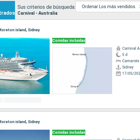
Sus criterios de búsqueda:
Ordenar Los más vendidos
trados
Carnival - Australia
 Moreton island, Sidney
Comidas incluidas
Carnival 
5 d
Camarote 
Sidney
17/05/20
 Moreton island, Sidney
Comidas incluidas