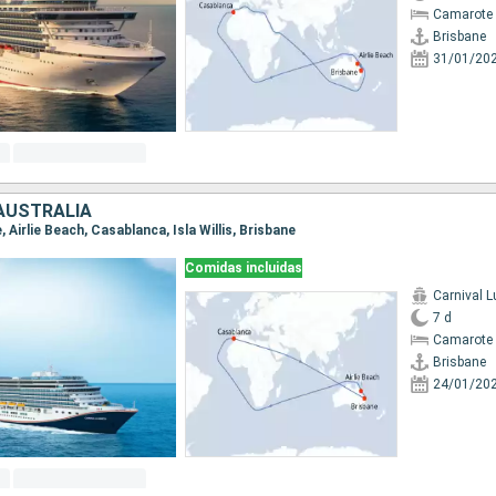
Camarote 
Brisbane
31/01/20
AUSTRALIA
e, Airlie Beach, Casablanca, Isla Willis, Brisbane
Comidas incluidas
Carnival 
7 d
Camarote 
Brisbane
24/01/20