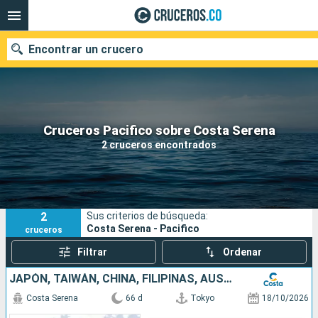
Encontrar un crucero
Cruceros Pacifico sobre Costa Serena
Fecha de salida
2 cruceros encontrados
Buscar
2
Sus criterios de búsqueda:
Costa Serena - Pacifico
cruceros
Filtrar
Ordenar
JAPÓN, TAIWÁN, CHINA, FILIPINAS, AUSTRALIA, HAWÁI, FIJI, TONGA, POLINESIA, CHILE, ARGENTINA
Costa Serena
66 d
Tokyo
18/10/2026