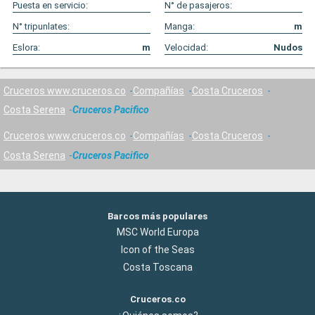
Puesta en servicio:
N° de pasajeros:
N° tripunlates:
Manga:
m
Eslora:
m
Velocidad:
Nudos
Cruceros www.cruceros.co
Compañías
Costa Cruceros
Costa Serena
Cruceros Pacifico
Cruceros www.cruceros.co
Compañías
Costa Cruceros
Costa Serena
Cruceros Pacifico
Barcos más populares
MSC World Europa
Icon of the Seas
Costa Toscana
Cruceros.co