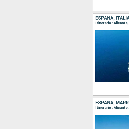
ESPAÑA, ITALI
Itinerario : Alicant
ESPAÑA, MARRU