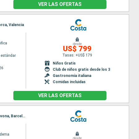
VER LAS OFERTAS
orca, Valencia
ifica
desde
US$ 799
Tasas: +US$ 179
 estándar
Niños Gratis
26
Club de niños gratis desde los 3
Gastronomía italiana
Comidas incluidas
VER LAS OFERTAS
Itinerario : Alicante, Cartagena, Malaga, Tánger, Cadiz, Estrecho de Gibraltar, Lisboa, Marsella, Savona, Barcelona
adema
desde