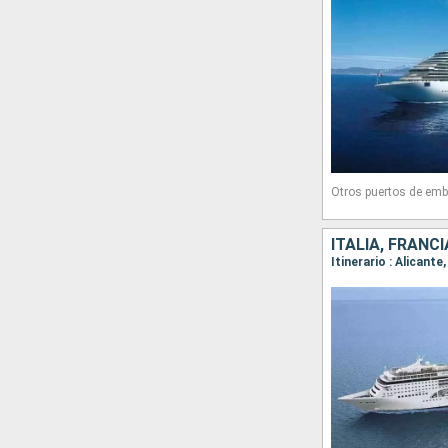
Otros puertos de emb
ITALIA, FRANC
Itinerario : Alicant