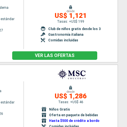
adema
desde
US$ 1,121
 estándar
Tasas: +US$ 199
Club de niños gratis desde los 3
27
Gastronomía italiana
Comidas incluidas
VER LAS OFERTAS
a
desde
US$ 1,286
Tasas: +US$ 46
 estándar
Niños Gratis
26
Oferta en paquete de bebidas
Hasta $500 de crédito a bordo
Comidas incluidas