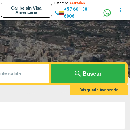
Estamos
cerrados
Caribe sin Visa
+57 601 381
Americana
6806
Buscar
 de salida
Búsqueda Avanzada