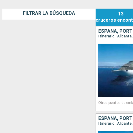
FILTRAR LA BÚSQUEDA
13
cruceros
encont
ESPAÑA, PORTU
Itinerario : Alicant
Otros puertos de emb
ESPAÑA, PORTU
Itinerario : Alicant