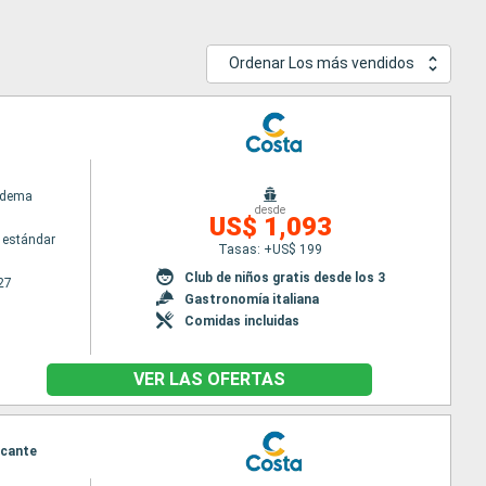
Ordenar Los más vendidos
adema
desde
US$ 1,093
 estándar
Tasas: +US$ 199
Club de niños gratis desde los 3
27
Gastronomía italiana
Comidas incluidas
VER LAS OFERTAS
licante