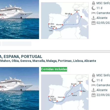
MSC Sinfo
11 d
Camarote
Alicante
02/05/20
IA, ESPAÑA, PORTUGAL
e, Mahon, Olbia, Genova, Marsella, Malaga, Portimao, Lisboa, Alicante
Comidas incluidas
MSC Sinfo
11 d
Camarote
Alicante
22/09/20