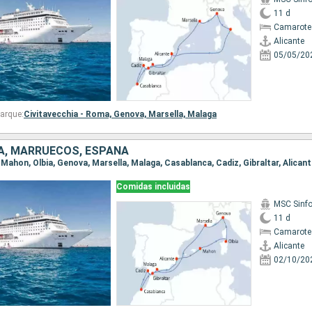
11 d
Camarote
Alicante
05/05/20
arque:
Civitavecchia - Roma,
Genova,
Marsella,
Malaga
IA, MARRUECOS, ESPAÑA
e, Mahon, Olbia, Genova, Marsella, Malaga, Casablanca, Cadiz, Gibraltar, Alican
Comidas incluidas
MSC Sinfo
11 d
Camarote 
Alicante
02/10/20