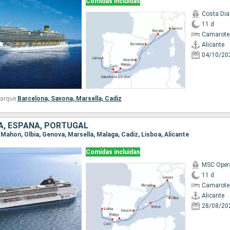
Comidas incluidas
Costa Di
11 d
Camarote
Alicante
04/10/20
arque:
Barcelona,
Savona,
Marsella,
Cadiz
IA, ESPAÑA, PORTUGAL
e, Mahon, Olbia, Genova, Marsella, Malaga, Cadiz, Lisboa, Alicante
Comidas incluidas
MSC Oper
11 d
Camarote
Alicante
28/08/20