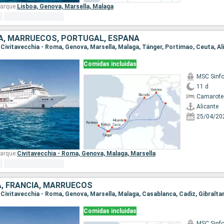
arque:
Lisboa,
Genova,
Marsella,
Malaga
IA, MARRUECOS, PORTUGAL, ESPAÑA
e, Civitavecchia - Roma, Genova, Marsella, Malaga, Tánger, Portimao, Ceuta, Al
Comidas incluidas
MSC Sinfo
11 d
Camarote
Alicante
25/04/20
arque:
Civitavecchia - Roma,
Genova,
Malaga,
Marsella
A, FRANCIA, MARRUECOS
e, Civitavecchia - Roma, Genova, Marsella, Malaga, Casablanca, Cadiz, Gibraltar
Comidas incluidas
MSC Sinfo