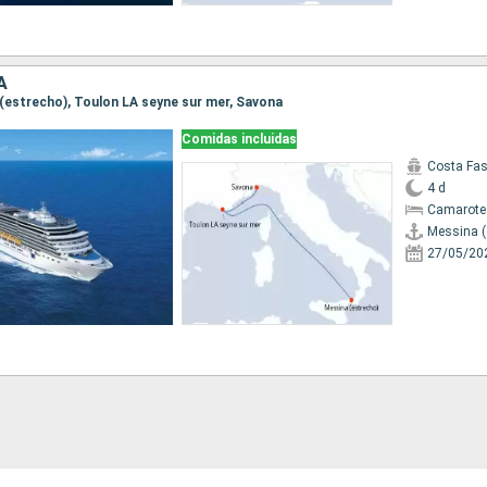
A
a (estrecho), Toulon LA seyne sur mer, Savona
Comidas incluidas
Costa Fa
4 d
Camarote
Messina (
27/05/20