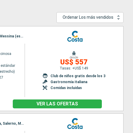
Ordenar Los más vendidos
Itinerario : Messina (estrecho), Toulon LA seyne sur mer, Savona, Civitavecchia - Roma, Salerno, Messina (estrecho)
scinosa
desde
US$ 557
 estándar
Tasas: +US$ 149
estrecho)
Club de niños gratis desde los 3
27
Gastronomía italiana
Comidas incluidas
VER LAS OFERTAS
Itinerario : Messina (estrecho), Toulon LA seyne sur mer, Savona, La Spezia, Civitavecchia - Roma, Salerno, Messina (estrecho)