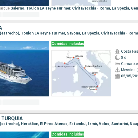
arque:
Salerno,
Toulon LA seyne sur mer,
Civitavecchia - Roma,
La Spezia,
Gen
A
Comidas incluidas
Costa Fa
8 d
Camarote
Messina (
05/05/20
, TURQUÍA
Comidas incluidas