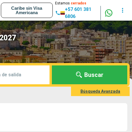
Estamos
cerrados
Caribe sin Visa
+57 601 381
Americana
6806
 2027
Buscar
 de salida
Búsqueda Avanzada