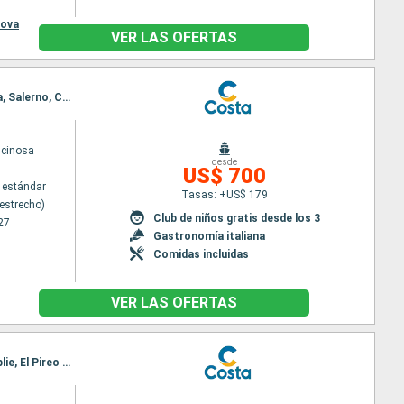
ova
VER LAS OFERTAS
Itinerario : Messina (estrecho), Toulon LA seyne sur mer, Savona, La Spezia, Civitavecchia - Roma, Salerno, Catania
scinosa
desde
US$ 700
 estándar
Tasas: +US$ 179
estrecho)
Club de niños gratis desde los 3
27
Gastronomía italiana
Comidas incluidas
VER LAS OFERTAS
Itinerario : Messina (estrecho), Heraklion, El Pireo Atenas, Estambul, Izmir, Volos, Santoríni, Nauplie, El Pireo Atenas