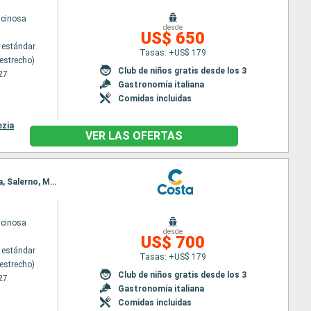
scinosa
desde
US$ 650
 estándar
Tasas: +US$ 179
estrecho)
Club de niños gratis desde los 3
27
Gastronomía italiana
Comidas incluidas
ezia
VER LAS OFERTAS
Itinerario : Messina (estrecho), Toulon LA seyne sur mer, Genova, La Spezia, Civitavecchia - Roma, Salerno, Messina (estrecho)
scinosa
desde
US$ 700
 estándar
Tasas: +US$ 179
estrecho)
Club de niños gratis desde los 3
27
Gastronomía italiana
Comidas incluidas