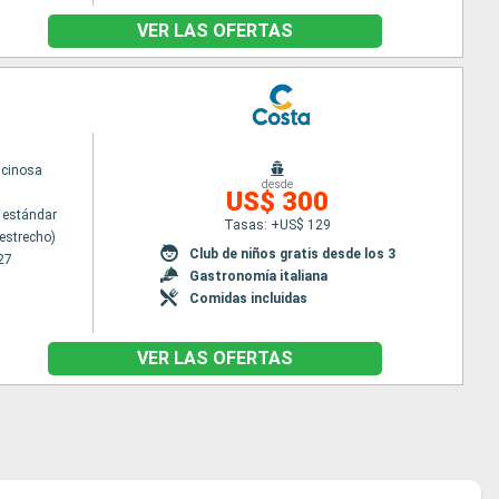
VER LAS OFERTAS
scinosa
desde
US$ 300
 estándar
Tasas: +US$ 129
estrecho)
Club de niños gratis desde los 3
27
Gastronomía italiana
Comidas incluidas
VER LAS OFERTAS