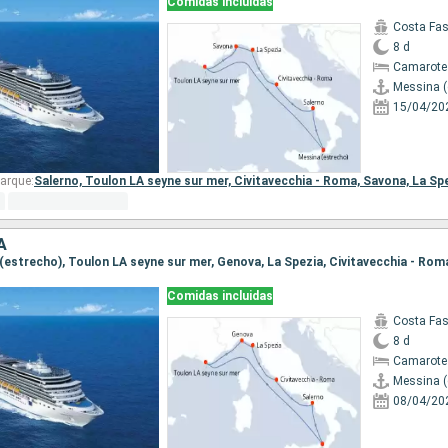
Comidas incluidas
Costa Fa
8 d
Camarote
Messina (
15/04/20
arque:
Salerno,
Toulon LA seyne sur mer,
Civitavecchia - Roma,
Savona,
La Sp
A
Comidas incluidas
Costa Fa
8 d
Camarote
Messina (
08/04/20