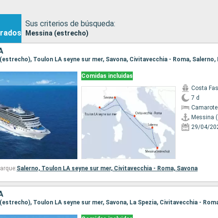
Sus criterios de búsqueda:
rados
Messina (estrecho)
A
Comidas incluidas
Costa Fa
7 d
Camarote
Messina (
29/04/20
arque:
Salerno,
Toulon LA seyne sur mer,
Civitavecchia - Roma,
Savona
A