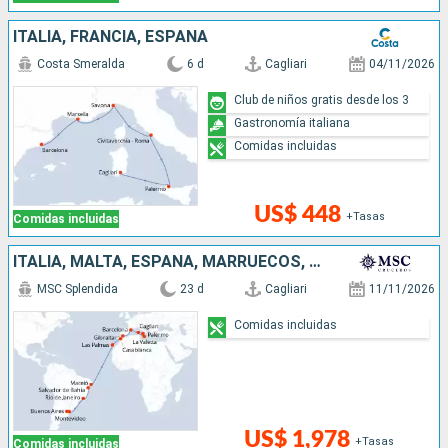
ITALIA, FRANCIA, ESPAÑA
Costa Smeralda
6 d
Cagliari
04/11/2026
Club de niños gratis desde los 3
Gastronomía italiana
Comidas incluidas
US$ 448
+Tasas
Comidas incluidas
ITALIA, MALTA, ESPAÑA, MARRUECOS, BRASIL, URUGUAY, ARGENTINA
MSC Splendida
23 d
Cagliari
11/11/2026
Comidas incluidas
US$ 1,978
+Tasas
Comidas incluidas