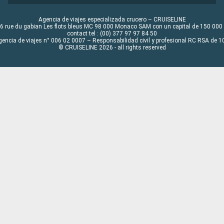
Agencia de viajes especializada crucero – CRUISELINE
6 rue du gabian Les flots bleus MC 98 000 Monaco SAM con un capital de 150 000
contact tel : (00) 377 97 97 84 50
gencia de viajes n° 006 02 0007 – Responsabilidad civil y profesional RC RSA de
© CRUISELINE 2026 - all rights reserved