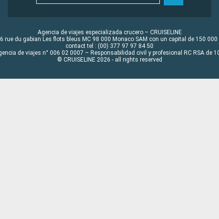
Agencia de viajes especializada crucero – CRUISELINE
6 rue du gabian Les flots bleus MC 98 000 Monaco SAM con un capital de 150 000
contact tel : (00) 377 97 97 84 50
gencia de viajes n° 006 02 0007 – Responsabilidad civil y profesional RC RSA de
© CRUISELINE 2026 - all rights reserved