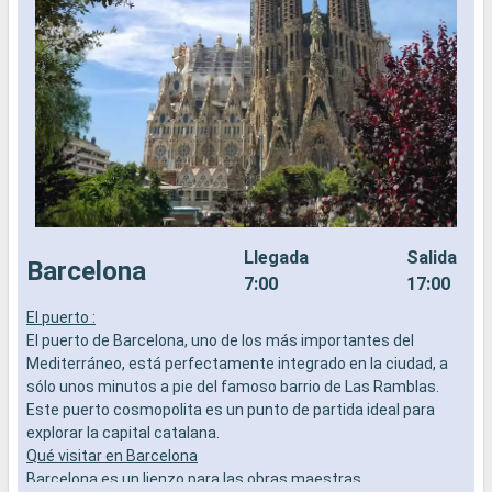
Llegada
Salida
Barcelona
7:00
17:00
El puerto :
E
El puerto de Barcelona, uno de los más importantes del
E
Mediterráneo, está perfectamente integrado en la ciudad, a
e
sólo unos minutos a pie del famoso barrio de Las Ramblas.
c
Este puerto cosmopolita es un punto de partida ideal para
o
explorar la capital catalana.
c
Qué visitar en Barcelona
Q
Barcelona es un lienzo para las obras maestras
A