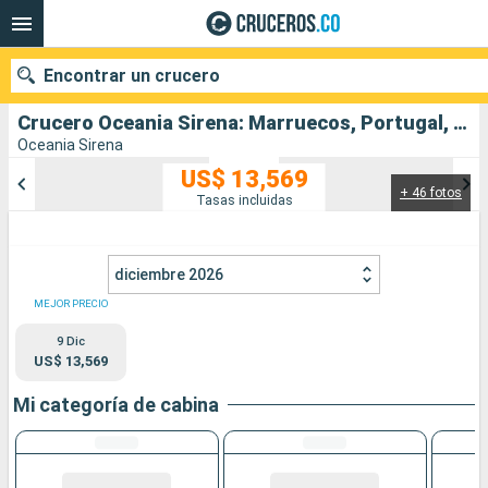
Encontrar un crucero
Crucero Oceania Sirena: Marruecos, Portugal, Italia, Francia, España salida desde Barcelona
Oceania Sirena
US$ 13,569
+ 46 fotos
Nuestros destinos
Tasas incluidas
Fecha de salida
diciembre 2026
Puertos
Compañías
MEJOR PRECIO
9 Dic
Buscar
US$ 13,569
Mi categoría de cabina