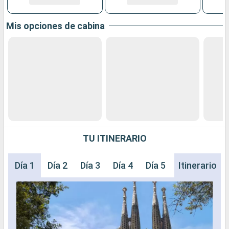
Mis opciones de cabina
TU ITINERARIO
Día 1
Día 2
Día 3
Día 4
Día 5
Día 6
Itinerario
Día 