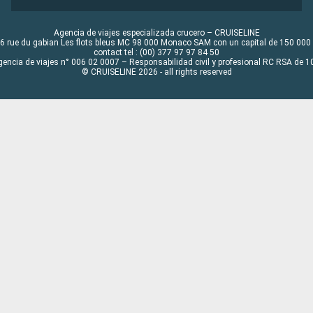
Agencia de viajes especializada crucero – CRUISELINE
6 rue du gabian Les flots bleus MC 98 000 Monaco SAM con un capital de 150 000
contact tel : (00) 377 97 97 84 50
gencia de viajes n° 006 02 0007 – Responsabilidad civil y profesional RC RSA de
© CRUISELINE 2026 - all rights reserved