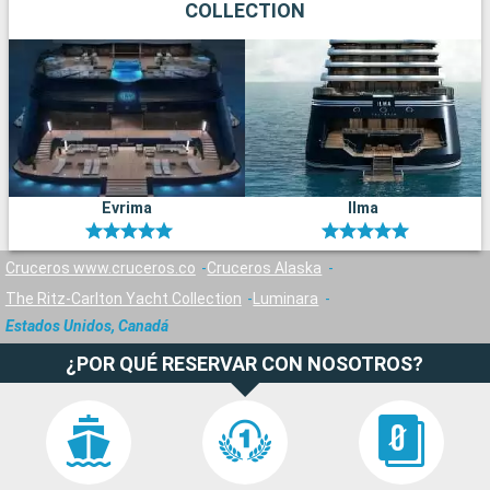
COLLECTION
Evrima
Ilma
Cruceros www.cruceros.co
Cruceros Alaska
The Ritz-Carlton Yacht Collection
Luminara
Estados Unidos, Canadá
¿POR QUÉ RESERVAR CON NOSOTROS?