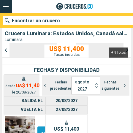
Encontrar un crucero
Crucero Luminara: Estados Unidos, Canadá salida desde Whittier
Luminara
US$ 11,400
+ 9 fotos
Nuestros destinos
Tasas incluidas
Fecha de salida
FECHAS Y DISPONIBILIDAD
Puertos
Compañías
agosto
Fechas
Fechas
us$ 11,400
desde
precedentes
siguientes
2027
le 20/08/2027
Buscar
SALIDA EL
20/08/2027
VUELTA EL
27/08/2027
Suite
Otros
US$ 11,400