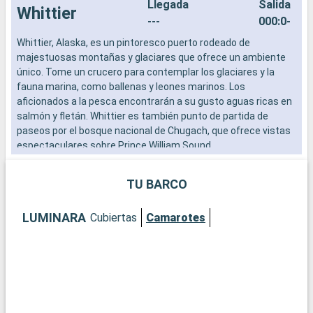
Llegada
Salida
Whittier
---
000:0-
Whittier, Alaska, es un pintoresco puerto rodeado de
L
majestuosas montañas y glaciares que ofrece un ambiente
a
único. Tome un crucero para contemplar los glaciares y la
b
fauna marina, como ballenas y leones marinos. Los
s
aficionados a la pesca encontrarán a su gusto aguas ricas en
e
salmón y fletán. Whittier es también punto de partida de
paseos por el bosque nacional de Chugach, que ofrece vistas
espectaculares sobre Prince William Sound.
TU BARCO
LUMINARA
Cubiertas
Camarotes