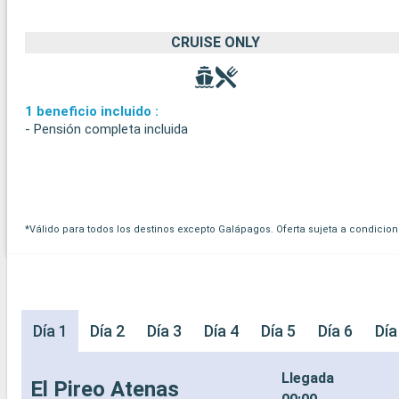
CRUISE ONLY
1 beneficio incluido :
- Pensión completa incluida
*Válido para todos los destinos excepto Galápagos. Oferta sujeta a condicion
Día 1
Día 2
Día 3
Día 4
Día 5
Día 6
Día
Llegada
El Pireo Atenas