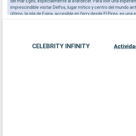
del mar Egeo, especialmente al atardecer. Para vivir una experien
imprescindible visitar Delfos, lugar mítico y centro del mundo ant
último, la isla de Egina, accesible en ferry desde El Pireo, es una
encantadora con sus tranquilas playas, el templo de Aphaia y l
tradicionales.
CELEBRITY INFINITY
Activid