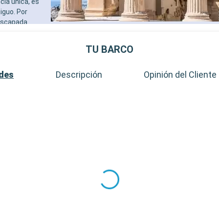
cia única, es
iguo. Por
 escapada
os mercados
TU BARCO
ades
Descripción
Opinión del Cliente