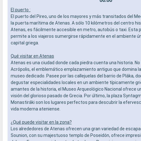
00:00
El puerto :
El puerto del Pireo, uno de los mayores y más transitados del Me
la puerta marítima de Atenas. A sólo 10 kilómetros del centro his
Atenas, es fácilmente accesible en metro, autobús o taxi. Esta 
permite a los viajeros sumergirse rápidamente en el ambiente ún
capital griega.
Qué visitar en Atenas
Atenas es una ciudad donde cada piedra cuenta una historia. No 
Acrópolis, el emblemático emplazamiento antiguo que domina la 
museo dedicado. Pasee por las callejuelas del barrio de Pláka, d
degustar especialidades locales en un ambiente típicamente gri
amantes de la historia, el Museo Arqueológico Nacional ofrece 
visión del glorioso pasado de Grecia. Por último, la plaza Syntagma
Monastiráki son los lugares perfectos para descubrir la efervesc
vida moderna ateniense.
¿Qué puede visitar en la zona?
Los alrededores de Atenas ofrecen una gran variedad de escapa
Sounion, con su majestuoso templo de Poseidón, ofrece impres