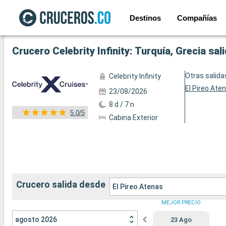
Destinos
Compañías
Ver las 26 fotos siguientes
Crucero Celebrity Infinity: Turquía, Grecia sa
Otras salida
Celebrity Infinity
El Pireo Ate
23/08/2026
8 d / 7 n
5.0/5
Cabina Exterior
Crucero salida desde
El Pireo Atenas
MEJOR PRECIO
agosto 2026
23 Ago