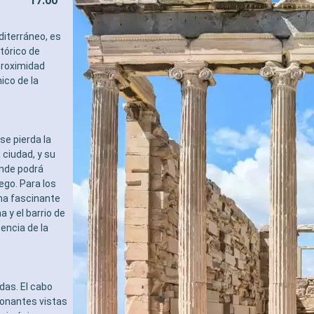
17:00
diterráneo, es
tórico de
proximidad
ico de la
se pierda la
ciudad, y su
onde podrá
ego. Para los
una fascinante
 y el barrio de
encia de la
das. El cabo
ionantes vistas