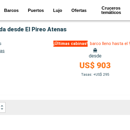
Cruceros
Barcos
Puertos
Lujo
Ofertas
temáticos
lida desde El Pireo Atenas
s
¡Últimas cabinas!
barco lleno hasta el
nas
desde
US$ 903
Tasas: +US$ 295