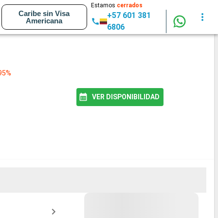
Estamos
cerrados
Caribe sin Visa
+57 601 381
Americana
6806
 95%
VER DISPONIBILIDAD