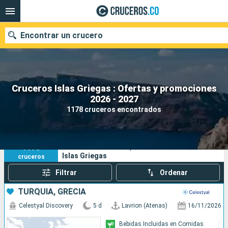
Encontrar un crucero
Cruceros Islas Griegas : Ofertas y promociones
2026 - 2027
Fecha de salida
1178 cruceros encontrados
Buscar
1178
Sus criterios de búsqueda:
Islas Griegas
cruceros
Filtrar
Ordenar
TURQUÍA, GRECIA
Celestyal Discovery
5 d
Lavrion (Atenas)
16/11/2026
Bebidas Incluidas en Comidas