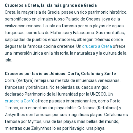
Cruceros a Creta, la isla más grande de Grecia
Creta, la mayor isla de Grecia, posee un rico patrimonio histórico,
personificado en el majestuoso Palacio de Cnosos, joya de la
civilización minoica. La isla es famosa por sus playas de aguas
turquesas, como las de Elafonissi y Falassarna. Sus montañas,
salpicadas de pueblos encantadores, albergan
tabernas
donde
degustar la famosa cocina cretense. Un
crucero a Creta
ofrece
una inmersión única en la historia, la naturaleza y la cultura de la
isla.
Cruceros por las islas Jónicas: Corfú, Cefalonia y Zante
Corfú (Kerkyra) refleja una mezcla de influencias venecianas,
francesas y británicas.
No te pierdas su casco antiguo
,
declarado Patrimonio de la Humanidad por la UNESCO. Un
crucero a Corfú
ofrece paisajes impresionantes, como Porto
Timoni, una espectacular playa doble. Cefalonia (Kefallonia) y
Zakynthos son famosas por sus magníficas playas. Cefalonia es
famosa por Myrtos, una de las playas más bellas del mundo,
mientras que Zakynthos lo es por Navágio, una playa