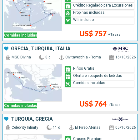
Crédito Regalado para Excursiones
Propinas incluidas
Wifi incluido
US$ 757
+Tasas
Comidas incluidas
GRECIA, TURQUÍA, ITALIA
MSC Divina
8 d
Civitavecchia - Roma
16/10/2026
Niños Gratis
Oferta en paquete de bebidas
Comidas incluidas
US$ 764
+Tasas
Comidas incluidas
TURQUÍA, GRECIA
Celebrity Infinity
11 d
El Pireo Atenas
05/10/2026
Crucero Premium