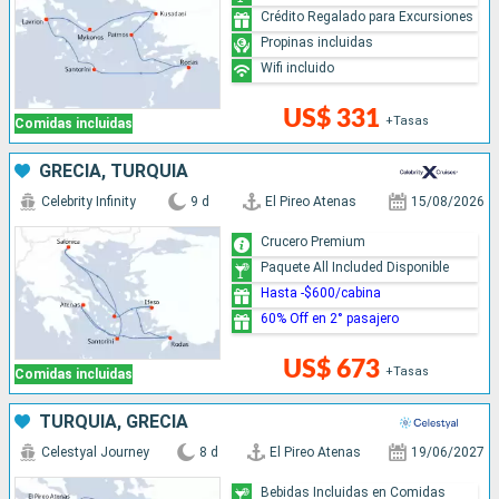
Crédito Regalado para Excursiones
Propinas incluidas
Wifi incluido
US$ 331
+Tasas
Comidas incluidas
GRECIA, TURQUÍA
Celebrity Infinity
9 d
El Pireo Atenas
15/08/2026
Crucero Premium
Paquete All Included Disponible
Hasta -$600/cabina
60% Off en 2° pasajero
US$ 673
+Tasas
Comidas incluidas
TURQUÍA, GRECIA
Celestyal Journey
8 d
El Pireo Atenas
19/06/2027
Bebidas Incluidas en Comidas