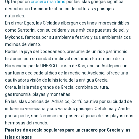
Optar por un
crucero marítimo
por las islas griegas significa
descubrir un fascinante abanico de culturas y paisajes
naturales.
En el mar Egeo, las Cícladas albergan destinos imprescindibles
como Santorini, con su caldera y sus míticas puestas de sol, y
Mykonos, famosa por su ambiente festivo y sus emblemáticos
molinos de viento.
Rodas, la joya del Dodecaneso, presume de un rico patrimonio
histórico con su ciudad medieval declarada Patrimonio de la
Humanidad por la UNESCO. La isla de Kos, con su Asklepion, un
santuario dedicado al dios de la medicina Asclepio, ofrece una
cautivadora visión de la historia de la antigua Grecia.
Creta, la isla más grande de Grecia, combina cultura,
gastronomía, playas y montañas.
En las islas Jónicas del Adriático, Corfú cautiva por su ciudad de
influencia veneciana y sus variados paisajes. Cefalonia y Zante,
por su parte, son famosas por poseer algunas de las playas más
hermosas del mundo.
Puertos de escala populares para un crucero por Grecia y las
islas griegas