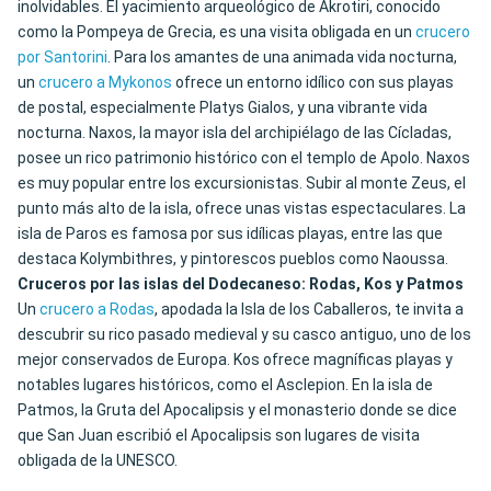
inolvidables. El yacimiento arqueológico de Akrotiri, conocido
como la Pompeya de Grecia, es una visita obligada en un
crucero
por Santorini
. Para los amantes de una animada vida nocturna,
un
crucero a Mykonos
ofrece un entorno idílico con sus playas
de postal, especialmente Platys Gialos, y una vibrante vida
nocturna. Naxos, la mayor isla del archipiélago de las Cícladas,
posee un rico patrimonio histórico con el templo de Apolo. Naxos
es muy popular entre los excursionistas. Subir al monte Zeus, el
punto más alto de la isla, ofrece unas vistas espectaculares. La
isla de Paros es famosa por sus idílicas playas, entre las que
destaca Kolymbithres, y pintorescos pueblos como Naoussa.
Cruceros por las islas del Dodecaneso: Rodas, Kos y Patmos
Un
crucero a Rodas
, apodada la Isla de los Caballeros, te invita a
descubrir su rico pasado medieval y su casco antiguo, uno de los
mejor conservados de Europa. Kos ofrece magníficas playas y
notables lugares históricos, como el Asclepion. En la isla de
Patmos, la Gruta del Apocalipsis y el monasterio donde se dice
que San Juan escribió el Apocalipsis son lugares de visita
obligada de la UNESCO.