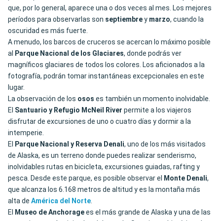
que, por lo general, aparece una o dos veces al mes. Los mejores
períodos para observarlas son
septiembre
y
marzo
, cuando la
oscuridad es más fuerte.
A menudo, los barcos de cruceros se acercan lo máximo posible
al
Parque Nacional de los Glaciares
, donde podrás ver
magníficos glaciares de todos los colores. Los aficionados a la
fotografía, podrán tomar instantáneas excepcionales en este
lugar.
La observación de los
osos
es también un momento inolvidable.
El
Santuario y Refugio McNeil River
permite a los viajeros
disfrutar de excursiones de uno o cuatro días y dormir a la
intemperie.
El
Parque Nacional y Reserva Denali
, uno de los más visitados
de Alaska, es un terreno donde puedes realizar senderismo,
inolvidables rutas en bicicleta, excursiones guiadas, rafting y
pesca. Desde este parque, es posible observar el
Monte Denali
,
que alcanza los 6.168 metros de altitud y es la montaña más
alta de
América del Norte
.
El
Museo de Anchorage
es el más grande de Alaska y una de las