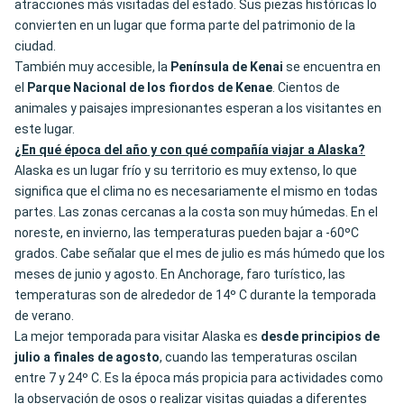
atracciones más visitadas del estado. Sus piezas históricas lo
convierten en un lugar que forma parte del patrimonio de la
ciudad.
También muy accesible, la
Península de Kenai
se encuentra en
el
Parque Nacional de los fiordos de Kenae
. Cientos de
animales y paisajes impresionantes esperan a los visitantes en
este lugar.
¿En qué época del año y con qué compañía viajar a Alaska?
Alaska es un lugar frío y su territorio es muy extenso, lo que
significa que el clima no es necesariamente el mismo en todas
partes. Las zonas cercanas a la costa son muy húmedas. En el
noreste, en invierno, las temperaturas pueden bajar a -60ºC
grados. Cabe señalar que el mes de julio es más húmedo que los
meses de junio y agosto. En Anchorage, faro turístico, las
temperaturas son de alrededor de 14º C durante la temporada
de verano.
La mejor temporada para visitar Alaska es
desde principios de
julio a finales de agosto
, cuando las temperaturas oscilan
entre 7 y 24º C. Es la época más propicia para actividades como
la observación de osos o realizar visitas guiadas a diferentes