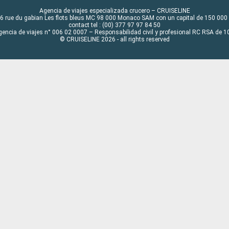
Agencia de viajes especializada crucero – CRUISELINE
6 rue du gabian Les flots bleus MC 98 000 Monaco SAM con un capital de 150 000
contact tel : (00) 377 97 97 84 50
gencia de viajes n° 006 02 0007 – Responsabilidad civil y profesional RC RSA de
© CRUISELINE 2026 - all rights reserved