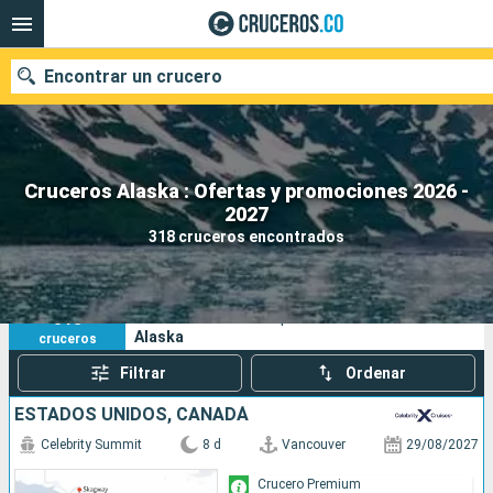
Encontrar un crucero
Cruceros Alaska : Ofertas y promociones 2026 -
2027
Fecha de salida
318 cruceros encontrados
Buscar
318
Sus criterios de búsqueda:
Alaska
cruceros
Filtrar
Ordenar
ESTADOS UNIDOS, CANADÁ
Celebrity Summit
8 d
Vancouver
29/08/2027
Crucero Premium