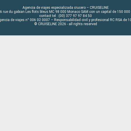
Agencia de viajes especializada crucero – CRUISELINE
6 rue du gabian Les flots bleus MC 98 000 Monaco SAM con un capital de 150 000
contact tel : (00) 377 97 97 84 50
gencia de viajes n° 006 02 0007 – Responsabilidad civil y profesional RC RSA de
© CRUISELINE 2026 - all rights reserved