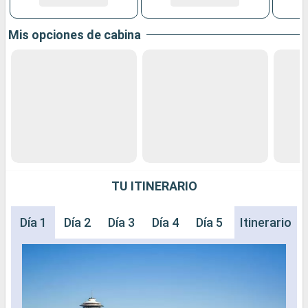
Mis opciones de cabina
TU ITINERARIO
Día 1
Día 2
Día 3
Día 4
Día 5
Día 6
Itinerario
Día 