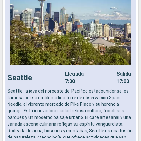
Llegada
Salida
Seattle
7:00
17:00
Seattle, la joya del noroeste del Pacífico estadounidense, es
L
famosa por su emblemática torre de observación Space
a
Needle, el vibrante mercado de Pike Place y su herencia
b
grunge. Esta innovadora ciudad rebosa cultura, frondosos
s
parques y un moderno paisaje urbano. El café artesanal y una
e
variada escena culinaria reflejan su espíritu vanguardista.
Rodeada de agua, bosques y montañas, Seattle es una fusión
de naturaleza y tecnología, que ofrece actividades que van