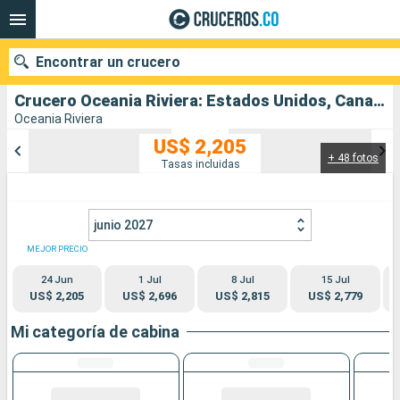
Encontrar un crucero
Crucero Oceania Riviera: Estados Unidos, Canadá salida desde Seattle
Oceania Riviera
US$ 2,205
+ 48 fotos
Nuestros destinos
Tasas incluidas
Fecha de salida
junio 2027
Puertos
Compañías
MEJOR PRECIO
24 Jun
1 Jul
8 Jul
15 Jul
Buscar
US$ 2,205
US$ 2,696
US$ 2,815
US$ 2,779
Mi categoría de cabina