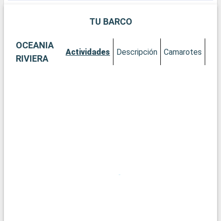
desde el kayak urbano hasta el senderismo por los cercanos
bosques tropicales.
TU BARCO
OCEANIA
Actividades
Descripción
Camarotes
RIVIERA