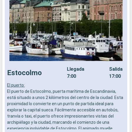
Llegada
Salida
Estocolmo
7:00
17:00
El puerto:
E
El puerto de Estocolmo, puerta marítima de Escandinavia,
E
está situado a unos 2 kilómetros del centro de la ciudad. Esta
f
proximidad lo convierte en un punto de partida ideal para
k
explorar la capital sueca. Fácilmente accesible en autobús,
a
tranvía o taxi, el puerto ofrece impresionantes vistas del
e
archipiélago y la ciudad, marcando el comienzo de una
i
experiencia inolvidable de Estocolmo. El animado muelle,