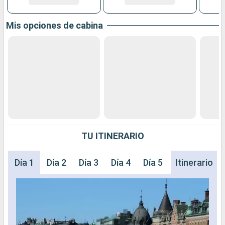
Mis opciones de cabina
TU ITINERARIO
Día 1
Día 2
Día 3
Día 4
Día 5
Día 6
Itinerario
Día 