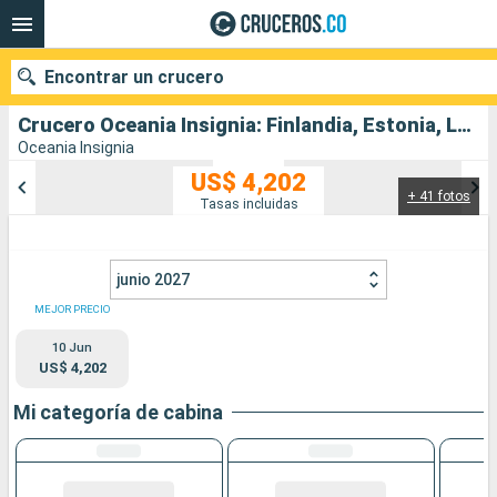
Encontrar un crucero
Crucero Oceania Insignia: Finlandia, Estonia, Letonia, Polonia, Suecia, Alemania, Dinamarca salida desde Estocolmo
Oceania Insignia
US$ 4,202
+ 41 fotos
Nuestros destinos
Tasas incluidas
Fecha de salida
junio 2027
Puertos
Compañías
MEJOR PRECIO
10 Jun
Buscar
US$ 4,202
Mi categoría de cabina