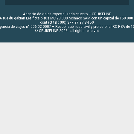
Agencia de viajes especializada crucero – CRUISELINE
6 rue du gabian Les flots bleus MC 98 000 Monaco SAM con un capital de 150 000
contact tel : (00) 377 97 97 84 50
gencia de viajes n° 006 02 0007 – Responsabilidad civil y profesional RC RSA de
© CRUISELINE 2026 - all rights reserved