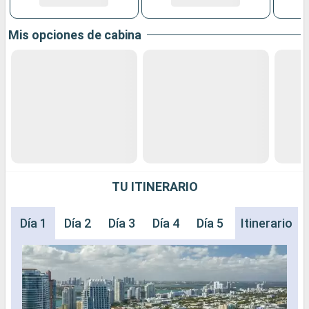
Mis opciones de cabina
TU ITINERARIO
Día 1
Día 2
Día 3
Día 4
Día 5
Día 6
Itinerario
Día 