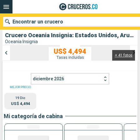
Encontrar un crucero
Crucero Oceania Insignia: Estados Unidos, Aruba, Colombia, Ecuador, Perú salida desde Miami
Oceania Insignia
US$ 4,494
+ 41 fotos
Nuestros destinos
Tasas incluidas
Fecha de salida
diciembre 2026
Puertos
Compañías
MEJOR PRECIO
19 Dic
Buscar
US$ 4,494
Mi categoría de cabina