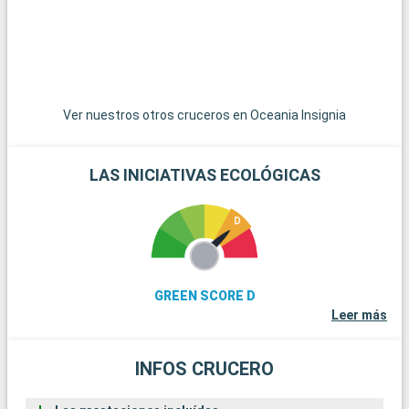
del submarinismo, los arrecifes de coral de Cayo Largo
ofrecen una experiencia submarina extraordinaria. Estos
destinos alrededor de Miami revelan la belleza natural y la
diversidad cultural de la región.
Ver nuestros otros cruceros en Oceania Insignia
LAS INICIATIVAS ECOLÓGICAS
GREEN SCORE D
Leer más
INFOS CRUCERO