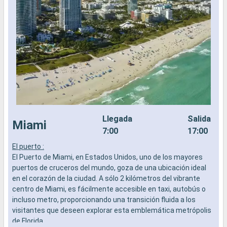
Llegada
Salida
Miami
7:00
17:00
El puerto :
C
El Puerto de Miami, en Estados Unidos, uno de los mayores
r
puertos de cruceros del mundo, goza de una ubicación ideal
f
en el corazón de la ciudad. A sólo 2 kilómetros del vibrante
L
centro de Miami, es fácilmente accesible en taxi, autobús o
s
incluso metro, proporcionando una transición fluida a los
s
visitantes que deseen explorar esta emblemática metrópolis
e
de Florida.
H