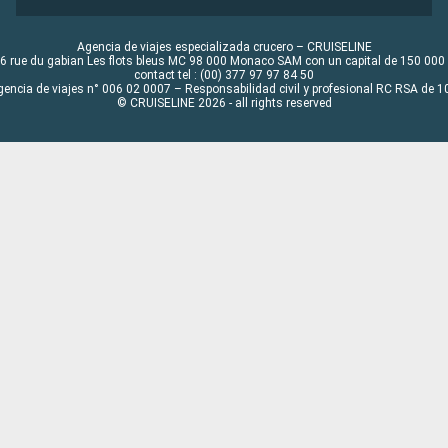
Agencia de viajes especializada crucero – CRUISELINE
6 rue du gabian Les flots bleus MC 98 000 Monaco SAM con un capital de 150 000
contact tel : (00) 377 97 97 84 50
gencia de viajes n° 006 02 0007 – Responsabilidad civil y profesional RC RSA de
© CRUISELINE 2026 - all rights reserved