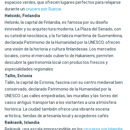
espacios verdes, que ofrecen lugares perfectos para relajarse
durante un
crucero por Suecia
.
Helsinki, Finlandia
Helsinki, la capital de Finlandia, es famosa por su diseño
innovador y su arquitectura moderna. La Plaza del Senado, con
su catedral neoclásica, y la fortaleza marítima de Suomenlinna,
declarada Patrimonio de la Humanidad por la UNESCO, ofrecen
una visión de la historia y cultura finlandesas. Los mercados
locales, como el mercado cubierto de Hakaniemi, permiten
descubrir la gastronomía local con productos frescos y
especialidades regionales.
Tallin, Estonia
Tallin, la capital de Estonia, fascina con su centro medieval bien
conservado, declarado Patrimonio de la Humanidad por la
UNESCO. Las calles empedradas, las murallas y las torres del
casco antiguo transportan a los visitantes a una atmósfera
histórica. La ciudad también ofrece una vibrante escena
artística, tiendas de artesanía local y acogedores cafés.
Reikiavik, Islandia
Reikiavik, una escala imprescindible en los
cruceros por Islandia
,