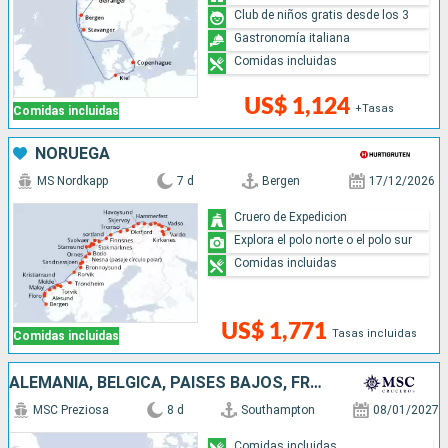
Club de niños gratis desde los 3
Gastronomía italiana
Comidas incluidas
US$ 1,124
+Tasas
Comidas incluidas
NORUEGA
MS Nordkapp
7 d
Bergen
17/12/2026
Cruero de Expedicion
Explora el polo norte o el polo sur
Comidas incluidas
US$ 1,771
Tasas incluidas
Comidas incluidas
ALEMANIA, BÉLGICA, PAISES BAJOS, FRANCIA, REINO UNIDO
MSC Preziosa
8 d
Southampton
08/01/2027
Comidas incluidas