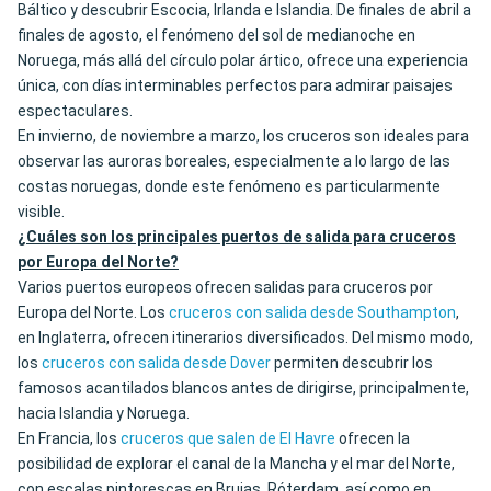
Báltico y descubrir Escocia, Irlanda e Islandia. De finales de abril a
finales de agosto, el fenómeno del sol de medianoche en
Noruega, más allá del círculo polar ártico, ofrece una experiencia
única, con días interminables perfectos para admirar paisajes
espectaculares.
En invierno, de noviembre a marzo, los cruceros son ideales para
observar las auroras boreales, especialmente a lo largo de las
costas noruegas, donde este fenómeno es particularmente
visible.
¿Cuáles son los principales puertos de salida para cruceros
por Europa del Norte?
Varios puertos europeos ofrecen salidas para cruceros por
Europa del Norte. Los
cruceros con salida desde Southampton
,
en Inglaterra, ofrecen itinerarios diversificados. Del mismo modo,
los
cruceros con salida desde Dover
permiten descubrir los
famosos acantilados blancos antes de dirigirse, principalmente,
hacia Islandia y Noruega.
En Francia, los
cruceros que salen de El Havre
ofrecen la
posibilidad de explorar el canal de la Mancha y el mar del Norte,
con escalas pintorescas en Brujas, Róterdam, así como en