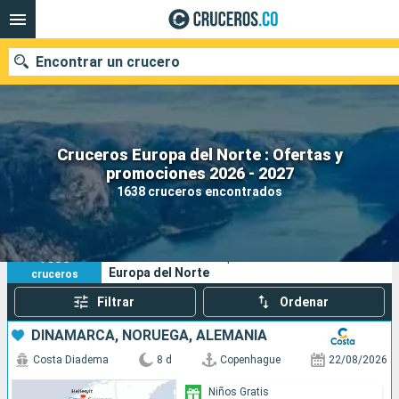
Encontrar un crucero
Cruceros Europa del Norte : Ofertas y
promociones 2026 - 2027
Fecha de salida
1638 cruceros encontrados
Buscar
1638
Sus criterios de búsqueda:
Europa del Norte
cruceros
Filtrar
Ordenar
DINAMARCA, NORUEGA, ALEMANIA
Costa Diadema
8 d
Copenhague
22/08/2026
Niños Gratis