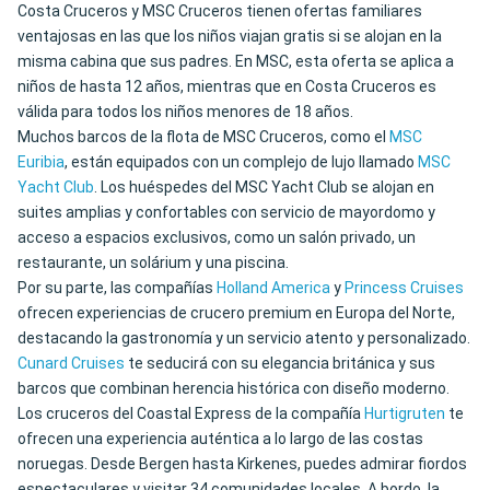
Costa Cruceros y MSC Cruceros tienen ofertas familiares
ventajosas en las que los niños viajan gratis si se alojan en la
misma cabina que sus padres. En MSC, esta oferta se aplica a
niños de hasta 12 años, mientras que en Costa Cruceros es
válida para todos los niños menores de 18 años.
Muchos barcos de la flota de MSC Cruceros, como el
MSC
Euribia
, están equipados con un complejo de lujo llamado
MSC
Yacht Club
. Los huéspedes del MSC Yacht Club se alojan en
suites amplias y confortables con servicio de mayordomo y
acceso a espacios exclusivos, como un salón privado, un
restaurante, un solárium y una piscina.
Por su parte, las compañías
Holland America
y
Princess Cruises
ofrecen experiencias de crucero premium en Europa del Norte,
destacando la gastronomía y un servicio atento y personalizado.
Cunard Cruises
te seducirá con su elegancia británica y sus
barcos que combinan herencia histórica con diseño moderno.
Los cruceros del Coastal Express de la compañía
Hurtigruten
te
ofrecen una experiencia auténtica a lo largo de las costas
noruegas. Desde Bergen hasta Kirkenes, puedes admirar fiordos
espectaculares y visitar 34 comunidades locales. A bordo, la