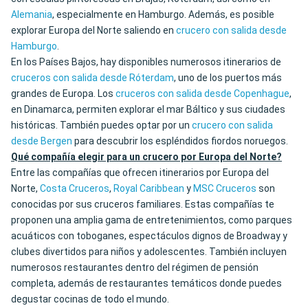
Alemania
, especialmente en Hamburgo. Además, es posible
explorar Europa del Norte saliendo en
crucero con salida desde
Hamburgo
.
En los Países Bajos, hay disponibles numerosos itinerarios de
cruceros con salida desde Róterdam
, uno de los puertos más
grandes de Europa. Los
cruceros con salida desde Copenhague
,
en Dinamarca, permiten explorar el mar Báltico y sus ciudades
históricas. También puedes optar por un
crucero con salida
desde Bergen
para descubrir los espléndidos fiordos noruegos.
Qué compañía elegir para un crucero por Europa del Norte?
Entre las compañías que ofrecen itinerarios por Europa del
Norte,
Costa Cruceros
,
Royal Caribbean
y
MSC Cruceros
son
conocidas por sus cruceros familiares. Estas compañías te
proponen una amplia gama de entretenimientos, como parques
acuáticos con toboganes, espectáculos dignos de Broadway y
clubes divertidos para niños y adolescentes. También incluyen
numerosos restaurantes dentro del régimen de pensión
completa, además de restaurantes temáticos donde puedes
degustar cocinas de todo el mundo.