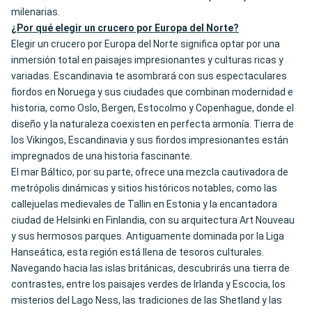
milenarias.
¿Por qué elegir un crucero por Europa del Norte?
Elegir un crucero por Europa del Norte significa optar por una
inmersión total en paisajes impresionantes y culturas ricas y
variadas. Escandinavia te asombrará con sus espectaculares
fiordos en Noruega y sus ciudades que combinan modernidad e
historia, como Oslo, Bergen, Estocolmo y Copenhague, donde el
diseño y la naturaleza coexisten en perfecta armonía. Tierra de
los Vikingos, Escandinavia y sus fiordos impresionantes están
impregnados de una historia fascinante.
El mar Báltico, por su parte, ofrece una mezcla cautivadora de
metrópolis dinámicas y sitios históricos notables, como las
callejuelas medievales de Tallin en Estonia y la encantadora
ciudad de Helsinki en Finlandia, con su arquitectura Art Nouveau
y sus hermosos parques. Antiguamente dominada por la Liga
Hanseática, esta región está llena de tesoros culturales.
Navegando hacia las islas británicas, descubrirás una tierra de
contrastes, entre los paisajes verdes de Irlanda y Escocia, los
misterios del Lago Ness, las tradiciones de las Shetland y las