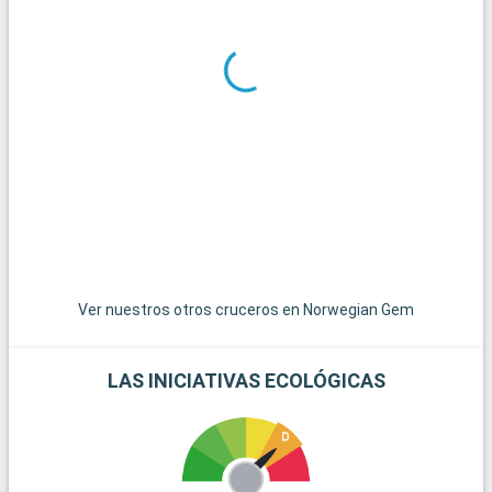
En los alrededores de Miami se ofrecen numerosas
excursiones. Key West, el extremo más meridional de Estados
Unidos, es accesible por una carretera panorámica y ofrece
un ambiente relajado con casas de colores y puestas de sol
espectaculares. Las islas de las Bahamas, las joyas del
Caribe, están a poca distancia en barco y son un paraíso para
pasar el día en sus playas de arena blanca. Para los amantes
del submarinismo, los arrecifes de coral de Cayo Largo
ofrecen una experiencia submarina extraordinaria. Estos
destinos alrededor de Miami revelan la belleza natural y la
diversidad cultural de la región.
Ver nuestros otros cruceros en Norwegian Gem
LAS INICIATIVAS ECOLÓGICAS