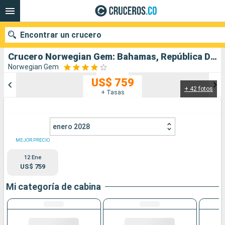
Encontrar un crucero
Crucero Norwegian Gem: Bahamas, República Dominicana, Aruba, Jamaica, Estados Unidos salida desde Miami
Norwegian Gem
US$ 759
+ 42 fotos
Nuestros destinos
+ Tasas
Fecha de salida
enero 2028
Puertos
Compañías
MEJOR PRECIO
12 Ene
Buscar
US$ 759
Mi categoría de cabina