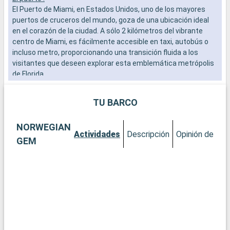
El Puerto de Miami, en Estados Unidos, uno de los mayores
o
puertos de cruceros del mundo, goza de una ubicación ideal
p
en el corazón de la ciudad. A sólo 2 kilómetros del vibrante
e
centro de Miami, es fácilmente accesible en taxi, autobús o
k
incluso metro, proporcionando una transición fluida a los
p
visitantes que deseen explorar esta emblemática metrópolis
de Florida.
Qué visitar en Miami
TU BARCO
Miami es una exuberante mezcla de cultura, arte y playas.
Empiece por el distrito de Wynwood para admirar sus
NORWEGIAN
famosos murales y galerías de arte vanguardista. El histórico
Actividades
Descripción
Opinión del Cli
distrito Art Decó de South Beach le transportará a los años 30
GEM
con sus coloridos edificios y su ambiente vintage. Para una
experiencia más natural, el Parque Nacional de los Everglades,
a poca distancia en coche, ofrece una aventura por los
pantanos, con la posibilidad de avistar caimanes. Descubra la
Pequeña Habana, donde la cultura cubana se palpa en cada
esquina.
Qué visitar en la zona