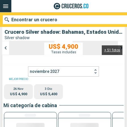
Encontrar un crucero
Crucero Silver shadow: Bahamas, Estados Unidos salida desde Miami
Silver shadow
US$ 4,900
+ 51 fotos
Nuestros destinos
Tasas incluidas
Fecha de salida
noviembre 2027
Puertos
Compañías
MEJOR PRECIO
26 Nov
3 Dic
Buscar
US$ 4,900
US$ 5,400
Mi categoría de cabina