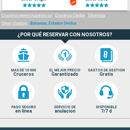
submarino. No se pierda la puesta de sol en Mallory Square, un
espectáculo diario. La cocina de influencia caribeña de Cayo
Cruceros www.cruceros.co
Cruceros Caribe
Silversea
Hueso es deliciosa.
Silver shadow
Bahamas, Estados Unidos
¿POR QUÉ RESERVAR CON NOSOTROS?
MAS DE 10 000
EL MEJOR PRECIO
GASTOS DE GESTION
Cruceros
Garantizado
Gratis
PAGO SEGURO
SERVICIO DE
DISPONIBLE
en línea
anulacion
7/7 d