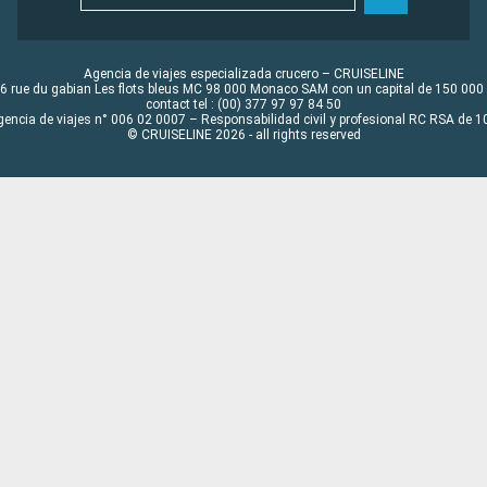
Agencia de viajes especializada crucero – CRUISELINE
6 rue du gabian Les flots bleus MC 98 000 Monaco SAM con un capital de 150 000
contact tel : (00) 377 97 97 84 50
gencia de viajes n° 006 02 0007 – Responsabilidad civil y profesional RC RSA de
© CRUISELINE 2026 - all rights reserved