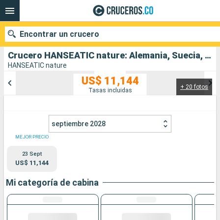
Encontrar un crucero
Crucero HANSEATIC nature: Alemania, Suecia, Finlandia, Dinamarca salida desde Hamburg Cruise Parade
HANSEATIC nature
US$ 11,144
+ 20 fotos
Nuestros destinos
Tasas incluidas
Fecha de salida
septiembre 2028
Puertos
Compañías
MEJOR PRECIO
23 Sept
Buscar
US$ 11,144
Mi categoría de cabina