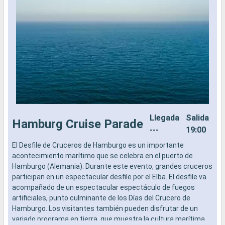
Llegada
Salida
Hamburg Cruise Parade
---
19:00
El Desfile de Cruceros de Hamburgo es un importante
E
acontecimiento marítimo que se celebra en el puerto de
y
Hamburgo (Alemania). Durante este evento, grandes cruceros
p
participan en un espectacular desfile por el Elba. El desfile va
o
acompañado de un espectacular espectáculo de fuegos
l
artificiales, punto culminante de los Días del Crucero de
p
Hamburgo. Los visitantes también pueden disfrutar de un
a
variado programa en tierra, que muestra la cultura marítima