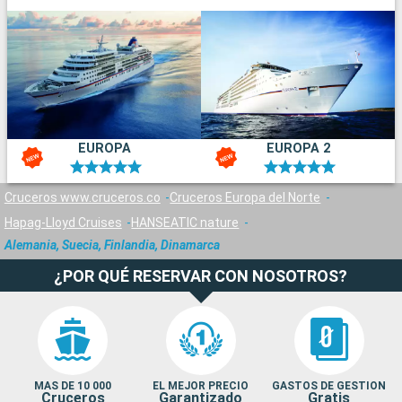
EUROPA
EUROPA 2
Cruceros www.cruceros.co
Cruceros Europa del Norte
Hapag-Lloyd Cruises
HANSEATIC nature
Alemania, Suecia, Finlandia, Dinamarca
¿POR QUÉ RESERVAR CON NOSOTROS?
MAS DE 10 000
EL MEJOR PRECIO
GASTOS DE GESTION
Cruceros
Garantizado
Gratis