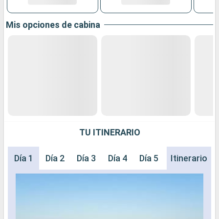
Mis opciones de cabina
TU ITINERARIO
Día 1
Día 2
Día 3
Día 4
Día 5
Día 6
Itinerario
Día 