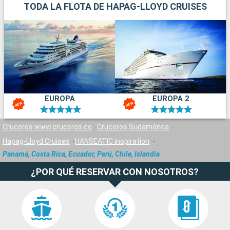
TODA LA FLOTA DE HAPAG-LLOYD CRUISES
EUROPA
EUROPA 2
Cruceros www.cruceros.co
Cruceros Sudamérica
Hapag-Lloyd Cruises
HANSEATIC inspiration
Panamá, Costa Rica, Ecuador, Perú, Chile, Islandia
¿POR QUÉ RESERVAR CON NOSOTROS?