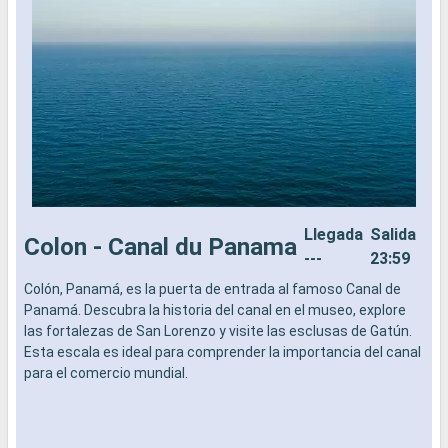
Llegada
Salida
Colon - Canal du Panama
---
23:59
Colón, Panamá, es la puerta de entrada al famoso Canal de
p
Panamá. Descubra la historia del canal en el museo, explore
E
las fortalezas de San Lorenzo y visite las esclusas de Gatún.
o
Esta escala es ideal para comprender la importancia del canal
O
para el comercio mundial.
c
l
l
r