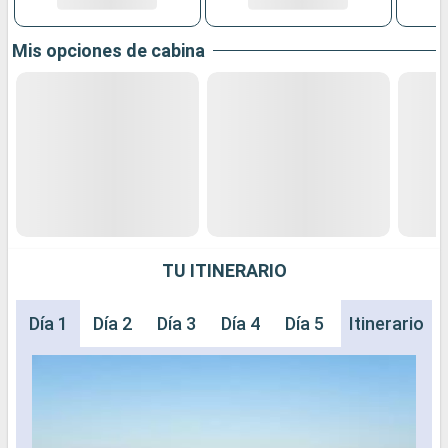
Mis opciones de cabina
TU ITINERARIO
Día 1
Día 2
Día 3
Día 4
Día 5
Día 6
Itinerario
Día 