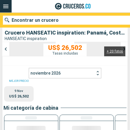
Encontrar un crucero
Crucero HANSEATIC inspiration: Panamá, Costa Rica, Ecuador, Perú, Chile, Islandia salida desde Colon - Canal du Panama
HANSEATIC inspiration
US$ 26,502
+ 20 fotos
Nuestros destinos
Tasas incluidas
Fecha de salida
noviembre 2026
Puertos
Compañías
MEJOR PRECIO
9 Nov
Buscar
US$ 26,502
Mi categoría de cabina